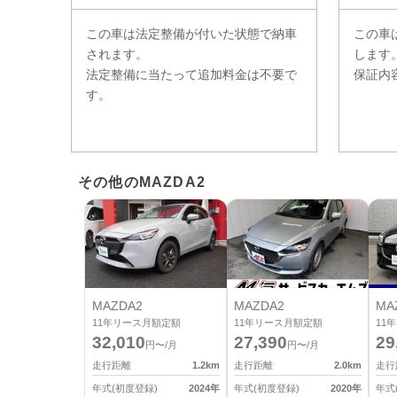
この車は法定整備が付いた状態で納車
この車
されます。
します
法定整備に当たって追加料金は不要で
保証内
す。
その他のMAZDA2
MAZDA2
MAZDA2
MA
11
年リース月額定額
11
年リース月額定額
11
年
32,010
27,390
29
円〜/月
円〜/月
走行距離
1.2
km
走行距離
2.0
km
走行
年式(初度登録)
2024
年
年式(初度登録)
2020
年
年式