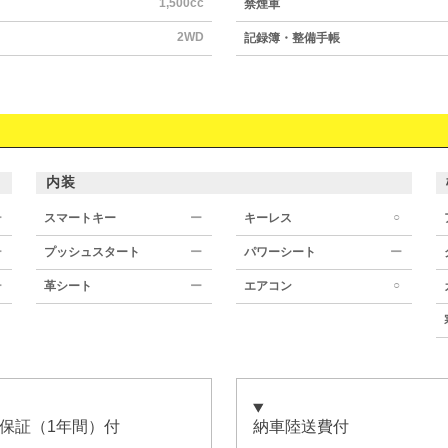
1,500cc
禁煙車
2WD
記録簿・整備手帳
内装
○
ー
スマートキー
ー
キーレス
ー
プッシュスタート
ー
パワーシート
ー
○
ー
革シート
ー
エアコン
保証（1年間）付
納車陸送費付