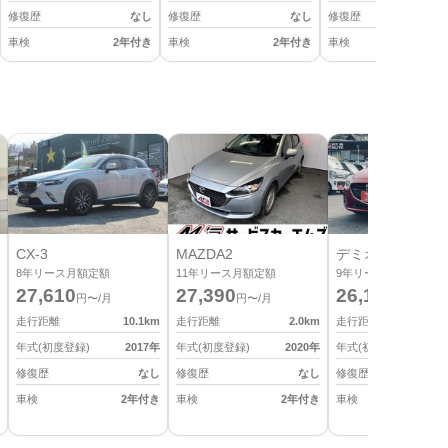
修復歴
なし
修復歴
なし
修復歴
車検
2年付き
車検
2年付き
車検
2
CX-3
MAZDA2
デミオ
8
年リース月額定額
11
年リース月額定額
9
年リース月額定額
27,610
27,390
26,180
円〜/月
円〜/月
円〜/月
走行距離
10.1
km
走行距離
2.0
km
走行距離
年式(初度登録)
2017
年
年式(初度登録)
2020
年
年式(初度登録)
修復歴
なし
修復歴
なし
修復歴
車検
2年付き
車検
2年付き
車検