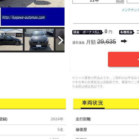
11年
メンテナン
0
円
頭金・
ボーナス払い
各種税金
29,635
月額
通常価格
※リース審査の申込みです。ご契約のお申込み
※中古車の在庫状況は流動的です。審査中にご
※金額は税込表記です。
車両状況
登録)
2024年
走行距離
5名
修復歴