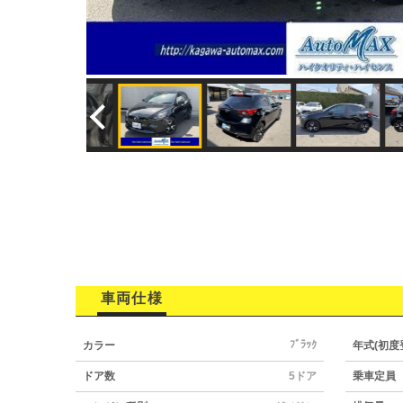
車両仕様
ﾌﾞﾗｯｸ
カラー
年式(初度
ドア数
5ドア
乗車定員