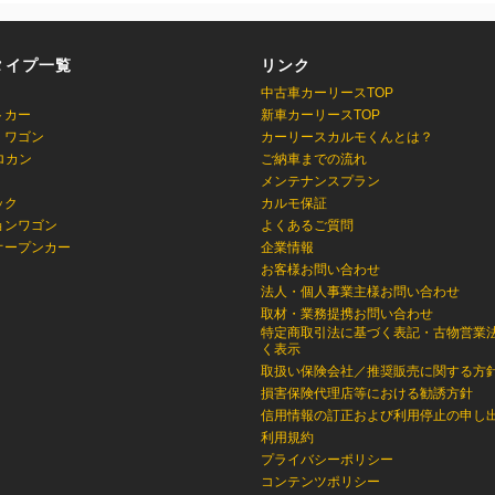
タイプ一覧
リンク
中古車カーリースTOP
トカー
新車カーリースTOP
・ワゴン
カーリースカルモくんとは？
ロカン
ご納車までの流れ
メンテナンスプラン
ック
カルモ保証
ョンワゴン
よくあるご質問
オープンカー
企業情報
お客様お問い合わせ
法人・個人事業主様お問い合わせ
取材・業務提携お問い合わせ
特定商取引法に基づく表記・古物営業
く表示
取扱い保険会社／推奨販売に関する方
損害保険代理店等における勧誘方針
信用情報の訂正および利用停止の申し
利用規約
プライバシーポリシー
コンテンツポリシー