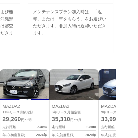
および離
メンテナンスプラン加入時は、「返
。沖縄県
却」または「車をもらう」をお選びい
費は審査
ただきます。非加入時は返却いただき
ただきま
ます。
MAZDA2
MAZDA2
MAZDA2
11
年リース月額定額
6
年リース月額定額
9
年リース月額定額
29,260
35,310
33,990
円〜/月
円〜/月
円〜/月
走行距離
2.4
km
走行距離
6.8
km
走行距離
3
年式(初度登録)
2024
年
年式(初度登録)
2020
年
年式(初度登録)
2