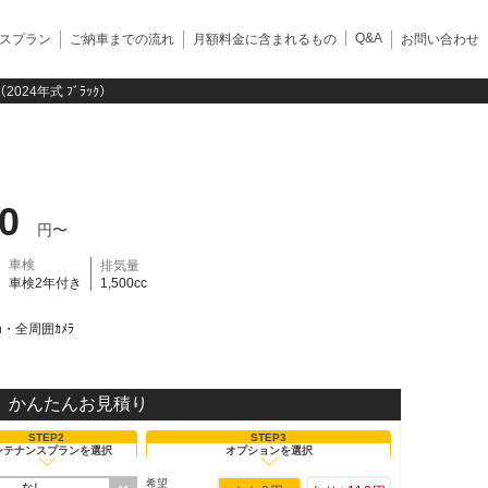
Q&A
スプラン
ご納車までの流れ
月額料金に含まれるもの
お問い合わせ
ﾗ（2024年式 ﾌﾞﾗｯｸ）
60
円〜
車検
排気量
車検2年付き
1,500cc
oth・全周囲ｶﾒﾗ
かんたんお見積り
STEP2
STEP3
ンテナンスプランを選択
オプションを選択
希望
なし