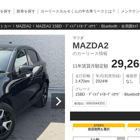
を探す
新車を探す
カーリースカルモくんの中古車リースとは？
メンテナン
トカー
MAZDA2
MAZDA2 15BD・ﾃﾞｨｽﾌﾟﾚｲｵｰﾃﾞｨｵﾅﾋﾞ・Bluetooth・全周囲ｶﾒ
マツダ
MAZDA2
のカーリース情報
29,2
11年賃貸月額定額
走行距離
年式(初度登録)
修復歴
2.4万km
2024年
なし
グレード
15BD・ﾃﾞｨｽﾌﾟﾚｲｵｰﾃﾞｨｵﾅﾋﾞ・Blueto
0003344251
車両ID
STEP1
賃貸期間を選択
メ