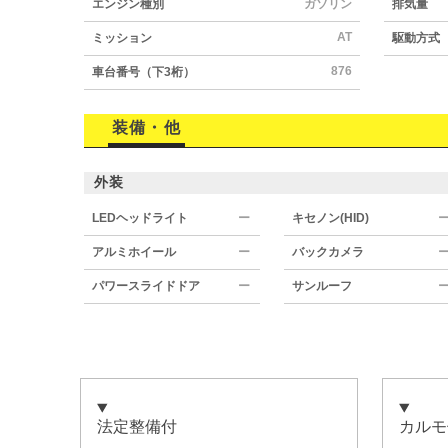
エンジン種別
ガソリン
排気量
AT
ミッション
駆動方式
876
車台番号（下3桁）
装備・他
外装
LEDヘッドライト
ー
キセノン(HID)
アルミホイール
ー
バックカメラ
パワースライドドア
ー
サンルーフ
法定整備付
カルモ