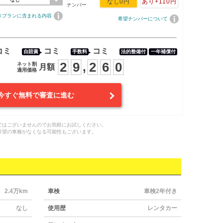
なし
0円
あり
+110円
ナンバー
スプランに含まれる内容
希望ナンバーについて
コミ
コミ
コミ
自賠責
手数料
法的整備付
一年補償付
2
9
2
6
0
,
ネット割
月額
適用価格
今すぐ無料で審査に進む
ではございませんのでお気軽にお試しください。
希望の車種がなくなる可能性もございます。
2.4万km
車検
車検2年付き
なし
使用歴
レンタカー