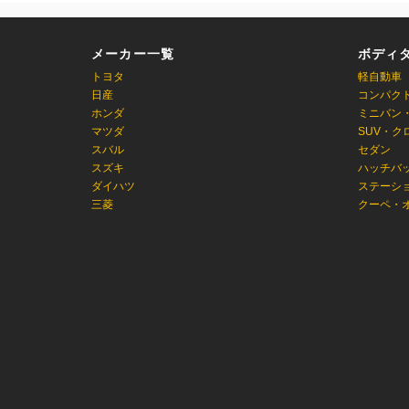
メーカー一覧
ボディ
トヨタ
軽自動車
日産
コンパク
ホンダ
ミニバン
マツダ
SUV・ク
スバル
セダン
スズキ
ハッチバ
ダイハツ
ステーシ
三菱
クーペ・