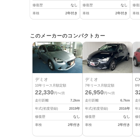
修復歴
なし
修復歴
なし
修復
車検
2年付き
車検
2年付き
車検
このメーカーのコンパクトカー
デミオ
デミオ
CX
10
年リース月額定額
7
年リース月額定額
8
22,330
26,950
3
円〜/月
円〜/月
走行距離
7.2
km
走行距離
6.7
km
走
年式(初度登録)
2019
年
年式(初度登録)
2016
年
年
修復歴
なし
修復歴
なし
修
車検
2年付き
車検
2年付き
車