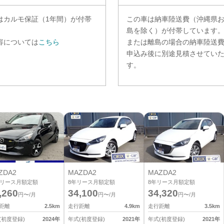
は
カルモ保証（1年間）
が付帯
この車は納車陸送費（沖縄県
。
島を除く）が付帯しています
容については
こちら
または離島の場合の納車陸送
申込み後に別途見積させてい
す。
ZDA2
MAZDA2
MAZDA2
リース月額定額
8
年リース月額定額
8
年リース月額定額
,260
34,100
34,320
円〜/月
円〜/月
円〜/月
距離
2.5
km
走行距離
4.9
km
走行距離
3.5
km
(初度登録)
2024
年
年式(初度登録)
2021
年
年式(初度登録)
2021
年