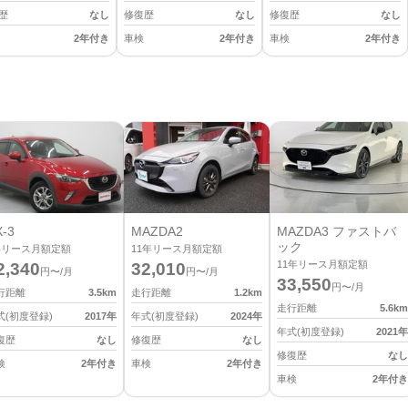
歴
なし
修復歴
なし
修復歴
なし
2年付き
車検
2年付き
車検
2年付き
-3
MAZDA2
MAZDA3 ファストバ
ック
年リース月額定額
11
年リース月額定額
11
年リース月額定額
2,340
32,010
円〜/月
円〜/月
33,550
円〜/月
行距離
3.5
km
走行距離
1.2
km
走行距離
5.6
km
式(初度登録)
2017
年
年式(初度登録)
2024
年
年式(初度登録)
2021
年
復歴
なし
修復歴
なし
修復歴
なし
検
2年付き
車検
2年付き
車検
2年付き