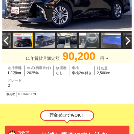
90,200
11年賃貸月額定額
円〜
走行距離
年式(初度登録)
修復歴
車検
排気量
1.3万km
2025年
なし
車検2年付き
2,500cc
グレード
Ｚ
0003445773
車両ID
貯金ゼロでもOK！