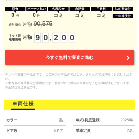
頭金
ボーナス払い
各種税金
自賠責
手数料
法的整備付
0
0
コミ
コミ
コミ
円
円
一年補償付
90,575
月額
通常価格
9
0
2
0
0
,
ネット割
月額
適用価格
今すぐ無料で審査に進む
※リース審査の申込みです。ご契約のお申込みではございませんのでお気軽にお試しくださ
い。
※中古車の在庫状況は流動的です。審査中にご希望の車種がなくなる可能性もございます。
※金額は税込表記です。
車両仕様
カラー
黒
年式(初度登録)
2025年
ドア数
5ドア
乗車定員
7名