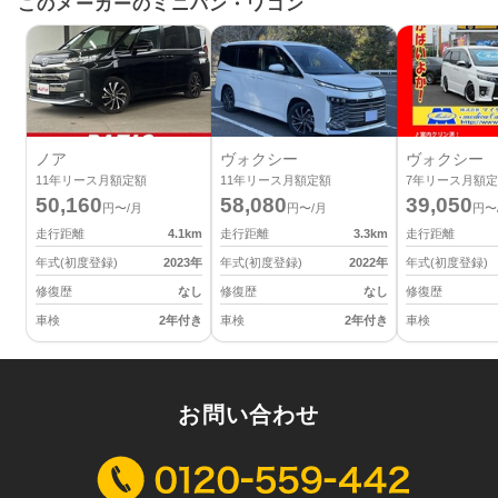
このメーカーのミニバン・ワゴン
ノア
ヴォクシー
ヴォクシー
11
年リース月額定額
11
年リース月額定額
7
年リース月額定
50,160
58,080
39,050
円〜/月
円〜/月
円〜
走行距離
4.1
km
走行距離
3.3
km
走行距離
年式(初度登録)
2023
年
年式(初度登録)
2022
年
年式(初度登録)
修復歴
なし
修復歴
なし
修復歴
車検
2年付き
車検
2年付き
車検
お問い合わせ