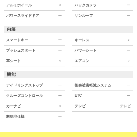
○
アルミホイール
バックカメラ
ー
パワースライドドア
ー
サンルーフ
ー
内装
○
スマートキー
ー
キーレス
プッシュスタート
ー
パワーシート
ー
○
○
革シート
エアコン
機能
アイドリングストップ
ー
衝突被害軽減システム
ー
ETC
クルーズコントロール
ー
ー
○
カーナビ
テレビ
テレビ
寒冷地仕様
ー