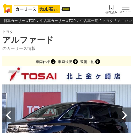
メニュー
保存済み
新車カーリースTOP
中古車カーリースTOP
中古車一覧
トヨタ
ミニバン
トヨタ
アルファード
のカーリース情報
車両仕様
車両状況
装備・他