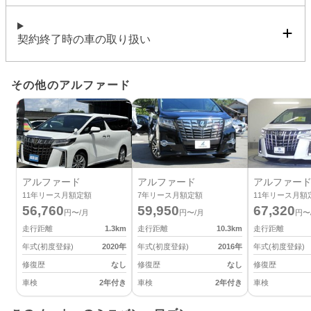
契約終了時の車の取り扱い
その他のアルファード
アルファード
アルファード
アルファー
11
年リース月額定額
7
年リース月額定額
11
年リース月額
56,760
59,950
67,320
円〜/月
円〜/月
円〜
走行距離
1.3
km
走行距離
10.3
km
走行距離
年式(初度登録)
2020
年
年式(初度登録)
2016
年
年式(初度登録)
修復歴
なし
修復歴
なし
修復歴
車検
2年付き
車検
2年付き
車検