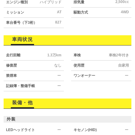
2,500cc
エンジン種別
ハイブリッド
排気量
AT
4WD
ミッション
駆動方式
827
車台番号（下3桁）
車両状況
走行距離
1.3万km
車検
車検2年付き
修復歴
なし
使用歴
自家用
禁煙車
ー
ワンオーナー
ー
記録簿・整備手帳
ー
装備・他
外装
LEDヘッドライト
ー
キセノン(HID)
ー