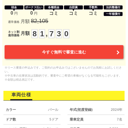
頭金
ボーナス払い
各種税金
自賠責
手数料
法的整備付
0
0
コミ
コミ
コミ
円
円
一年補償付
82,105
月額
通常価格
8
1
7
3
0
,
ネット割
月額
適用価格
今すぐ無料で審査に進む
※リース審査の申込みです。ご契約のお申込みではございませんのでお気軽にお試しくださ
い。
※中古車の在庫状況は流動的です。審査中にご希望の車種がなくなる可能性もございます。
※金額は税込表記です。
車両仕様
カラー
パール
年式(初度登録)
2024年
ドア数
5ドア
乗車定員
7名