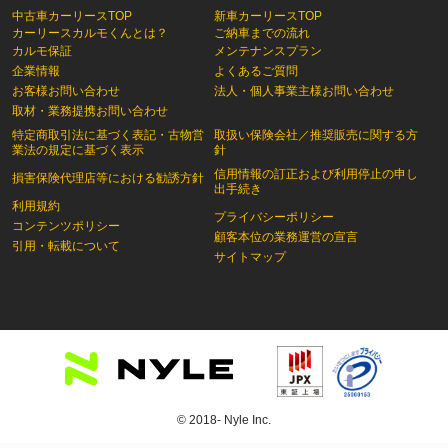
中古車カーリースTOP
新車カーリースTOP
カーリースカルモくんとは？
ご納車までの流れ
カルモ保証
メンテナンスプラン
企業情報
よくあるご質問
お客様お問い合わせ
法人・個人事業主様お問い合わせ
取材・業務提携お問い合わせ
特定商取引法に基づく表記・古物営
取扱い保険会社／推奨販売に関する方
業法の規定に基づく表示
針
信用情報の訂正および利用停止の申し
損害保険代理店等における勧誘方針
出手続き
利用規約
プライバシーポリシー
コンテンツポリシー
顧客本位の業務運営の宣言
引用・転載について
サイトマップ
© 2018- Nyle Inc.