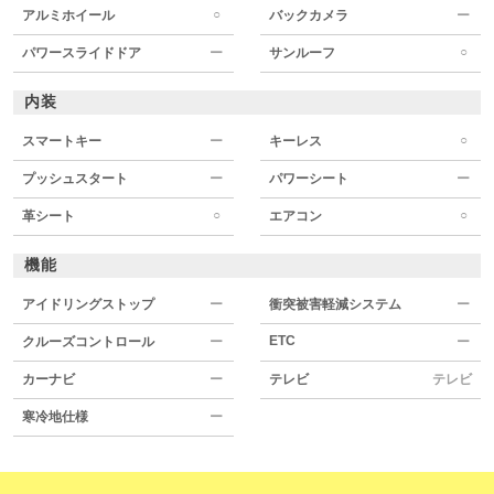
○
アルミホイール
バックカメラ
ー
○
パワースライドドア
ー
サンルーフ
内装
○
スマートキー
ー
キーレス
プッシュスタート
ー
パワーシート
ー
○
○
革シート
エアコン
機能
アイドリングストップ
ー
衝突被害軽減システム
ー
ETC
クルーズコントロール
ー
ー
カーナビ
ー
テレビ
テレビ
寒冷地仕様
ー