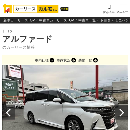
メニュー
保存済み
新車カーリースTOP
中古車カーリースTOP
中古車一覧
トヨタ
ミニバン
トヨタ
アルファード
のカーリース情報
車両仕様
車両状況
装備・他