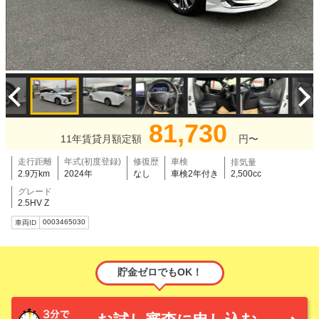
81,730
11年賃貸月額定額
円〜
走行距離
年式(初度登録)
修復歴
車検
排気量
2.9万km
2024年
なし
車検2年付き
2,500cc
グレード
2.5HV Z
0003465030
車両ID
貯金ゼロでもOK！