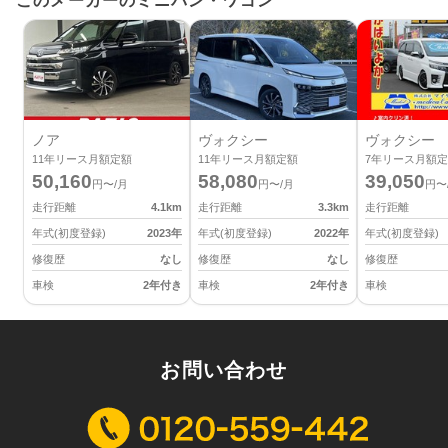
このメーカーのミニバン・ワゴン
ノア
ヴォクシー
ヴォクシー
11
年リース月額定額
11
年リース月額定額
7
年リース月額定
50,160
58,080
39,050
円〜/月
円〜/月
円〜
走行距離
4.1
km
走行距離
3.3
km
走行距離
年式(初度登録)
2023
年
年式(初度登録)
2022
年
年式(初度登録)
修復歴
なし
修復歴
なし
修復歴
車検
2年付き
車検
2年付き
車検
お問い合わせ