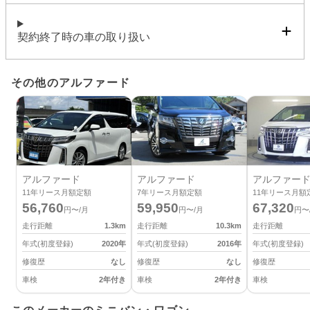
契約終了時の車の取り扱い
その他のアルファード
アルファード
アルファード
アルファー
11
年リース月額定額
7
年リース月額定額
11
年リース月額
56,760
59,950
67,320
円〜/月
円〜/月
円〜
走行距離
1.3
km
走行距離
10.3
km
走行距離
年式(初度登録)
2020
年
年式(初度登録)
2016
年
年式(初度登録)
修復歴
なし
修復歴
なし
修復歴
車検
2年付き
車検
2年付き
車検