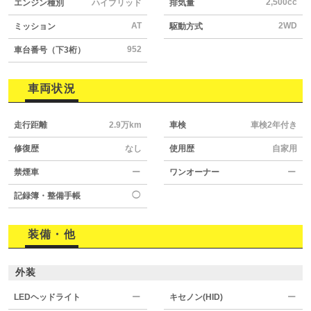
2,500cc
エンジン種別
ハイブリッド
排気量
AT
2WD
ミッション
駆動方式
952
車台番号（下3桁）
車両状況
走行距離
2.9万km
車検
車検2年付き
修復歴
なし
使用歴
自家用
禁煙車
ー
ワンオーナー
ー
◯
記録簿・整備手帳
装備・他
外装
LEDヘッドライト
ー
キセノン(HID)
ー