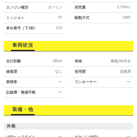
2,700cc
エンジン種別
ガソリン
排気量
AT
2WD
ミッション
駆動方式
210
車台番号（下3桁）
車両状況
48km
走行距離
車検
車検2年付き
修復歴
なし
使用歴
自家用
禁煙車
ー
ワンオーナー
ー
記録簿・整備手帳
ー
装備・他
外装
LEDヘッドライト
ー
キセノン(HID)
ー