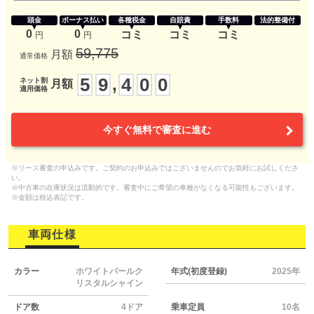
頭金
ボーナス払い
各種税金
自賠責
手数料
法的整備付
0
0
コミ
コミ
コミ
円
円
59,775
月額
通常価格
5
9
4
0
0
,
ネット割
月額
適用価格
今すぐ無料で審査に進む
※リース審査の申込みです。ご契約のお申込みではございませんのでお気軽にお試しくださ
い。
※中古車の在庫状況は流動的です。審査中にご希望の車種がなくなる可能性もございます。
※金額は税込表記です。
車両仕様
カラー
ホワイトパールク
年式(初度登録)
2025年
リスタルシャイン
ドア数
4ドア
乗車定員
10名