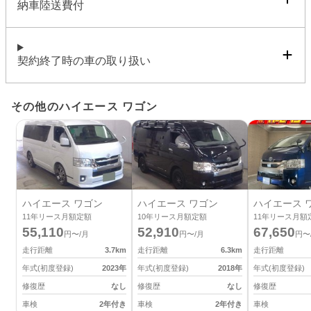
納車陸送費付
契約終了時の車の取り扱い
その他のハイエース ワゴン
ハイエース ワゴン
ハイエース ワゴン
ハイエース 
11
年リース月額定額
10
年リース月額定額
11
年リース月額
55,110
52,910
67,650
円〜/月
円〜/月
円〜
走行距離
3.7
km
走行距離
6.3
km
走行距離
年式(初度登録)
2023
年
年式(初度登録)
2018
年
年式(初度登録)
修復歴
なし
修復歴
なし
修復歴
車検
2年付き
車検
2年付き
車検