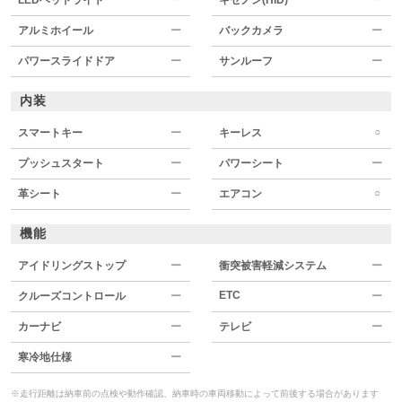
アルミホイール
ー
バックカメラ
ー
パワースライドドア
ー
サンルーフ
ー
内装
○
スマートキー
ー
キーレス
プッシュスタート
ー
パワーシート
ー
○
革シート
ー
エアコン
機能
アイドリングストップ
ー
衝突被害軽減システム
ー
ETC
クルーズコントロール
ー
ー
カーナビ
ー
テレビ
ー
寒冷地仕様
ー
※走行距離は納車前の点検や動作確認、納車時の車両移動によって前後する場合があります