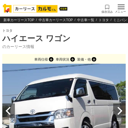
メニュー
保存済み
新車カーリースTOP
中古車カーリースTOP
中古車一覧
トヨタ
ミニバン
トヨタ
ハイエース ワゴン
のカーリース情報
車両仕様
車両状況
装備・他