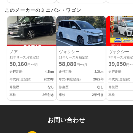
このメーカーのミニバン・ワゴン
ノア
ヴォクシー
ヴォクシー
11
年リース月額定額
11
年リース月額定額
7
年リース月額定
50,160
58,080
39,050
円〜/月
円〜/月
円〜
走行距離
4.1
km
走行距離
3.3
km
走行距離
年式(初度登録)
2023
年
年式(初度登録)
2022
年
年式(初度登録)
修復歴
なし
修復歴
なし
修復歴
車検
2年付き
車検
2年付き
車検
お問い合わせ