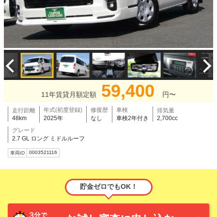
59,400
11年賃貸月額定額
円〜
年式(初度登録)
修復歴
車検
走行距離
排気量
48km
2025年
なし
車検2年付き
2,700cc
グレード
2.7 GL ロング ミドルルーフ
0003521116
車両ID
貯金ゼロでもOK！