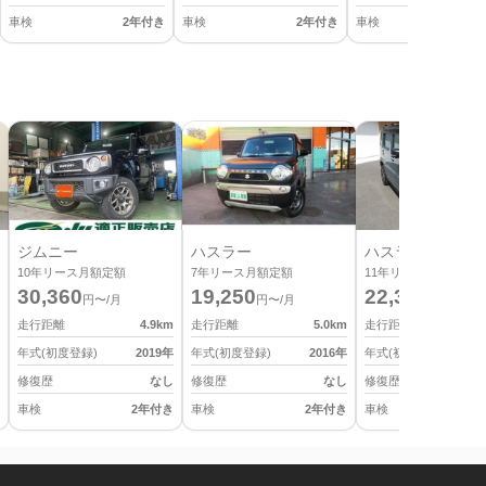
車検
2年付き
車検
2年付き
車検
2
ジムニー
ハスラー
ハスラー
10
年リース月額定額
7
年リース月額定額
11
年リース月額定額
30,360
19,250
22,330
円〜/月
円〜/月
円〜/月
走行距離
4.9
km
走行距離
5.0
km
走行距離
年式(初度登録)
2019
年
年式(初度登録)
2016
年
年式(初度登録)
修復歴
なし
修復歴
なし
修復歴
車検
2年付き
車検
2年付き
車検