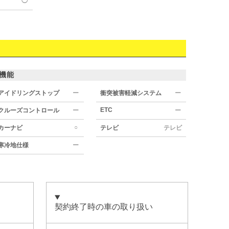
◯
機能
アイドリングストップ
ー
衝突被害軽減システム
ー
ETC
クルーズコントロール
ー
ー
○
カーナビ
テレビ
テレビ
寒冷地仕様
ー
契約終了時の車の取り扱い