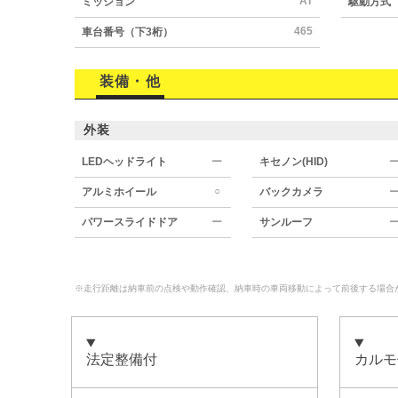
AT
ミッション
駆動方式
465
車台番号（下3桁）
装備・他
外装
LEDヘッドライト
ー
キセノン(HID)
○
アルミホイール
バックカメラ
パワースライドドア
ー
サンルーフ
※走行距離は納車前の点検や動作確認、納車時の車両移動によって前後する場合
法定整備付
カルモ