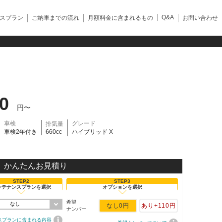
Q&A
スプラン
ご納車までの流れ
月額料金に含まれるもの
お問い合わせ
40
円〜
車検
グレード
排気量
車検2年付き
660cc
ハイブリッド X
かんたんお見積り
STEP2
STEP3
ンテナンスプランを選択
オプションを選択
希望
なし
なし
0円
あり
+110円
ナンバー
スプランに含まれる内容