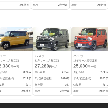
2年付き
車検
2年付き
車検
2年付き
スラー
ハスラー
ハスラー
年リース月額定額
11
年リース月額定額
11
年リース月額定額
2,330
27,280
25,630
円〜/月
円〜/月
円〜/月
行距離
8.2
km
走行距離
2.7
km
走行距離
2.3
km
式(初度登録)
2017
年
年式(初度登録)
2020
年
年式(初度登録)
2020
年
復歴
なし
修復歴
なし
修復歴
なし
検
2年付き
車検
2年付き
車検
2年付き