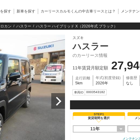
を探す
新車を探す
カーリースカルモくんの中古車リースとは？
メンテナン
クロカン
ハスラー
ハスラー ハイブリッド X（2026年式 ブラック）
スズキ
ハスラー
のカーリース情報
27,9
11年賃貸月額定額
年式(初度登録)
修復歴
走行距離
5km
2026年
なし
0003543182
車両ID
STEP1
賃貸期間を選択
メ
11年
メンテナン