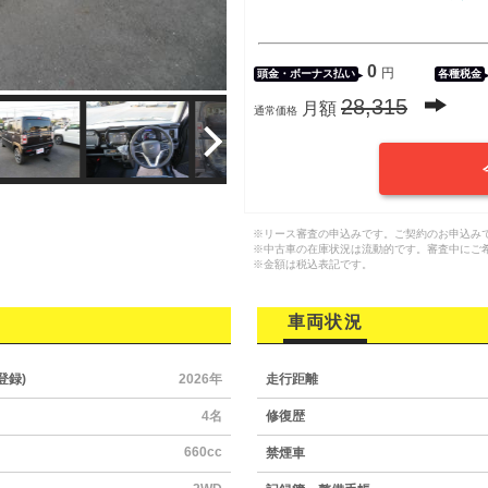
0
円
頭金・
ボーナス払い
各種税金
28,315
月額
通常価格
※リース審査の申込みです。ご契約のお申込み
※中古車の在庫状況は流動的です。審査中にご
※金額は税込表記です。
車両状況
登録)
2026年
走行距離
4名
修復歴
660cc
禁煙車