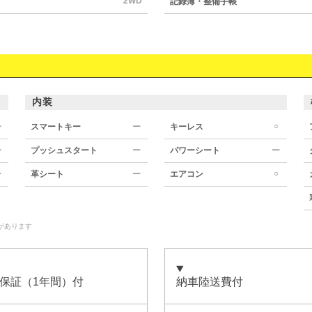
2WD
記録簿・整備手帳
内装
○
ー
スマートキー
ー
キーレス
ー
プッシュスタート
ー
パワーシート
ー
○
ー
革シート
ー
エアコン
があります
保証（1年間）付
納車陸送費付