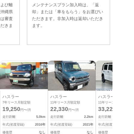
および離
メンテナンスプラン加入時は、「返
。沖縄県
却」または「車をもらう」をお選びい
費は審査
ただきます。非加入時は返却いただき
ただきま
ます。
ハスラー
ハスラー
ハスラー
7
年リース月額定額
11
年リース月額定額
11
年リース月額定額
19,250
22,330
33,220
円〜/月
円〜/月
円〜/月
走行距離
5.0
km
走行距離
2.2
km
走行距離
0
年式(初度登録)
2016
年
年式(初度登録)
2021
年
年式(初度登録)
2
修復歴
なし
修復歴
なし
修復歴