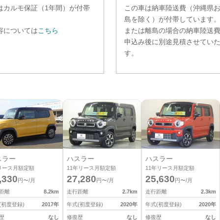
は
カルモ保証（1年間）
が付帯
この車は納車陸送費（沖縄県
。
島を除く）が付帯しています
容については
こちら
または離島の場合の納車陸送
申込み後に別途見積させてい
す。
スラー
ハスラー
ハスラー
リース月額定額
11
年リース月額定額
11
年リース月額定額
,330
27,280
25,630
円〜/月
円〜/月
円〜/月
距離
8.2
km
走行距離
2.7
km
走行距離
2.3
km
(初度登録)
2017
年
年式(初度登録)
2020
年
年式(初度登録)
2020
年
歴
なし
修復歴
なし
修復歴
なし