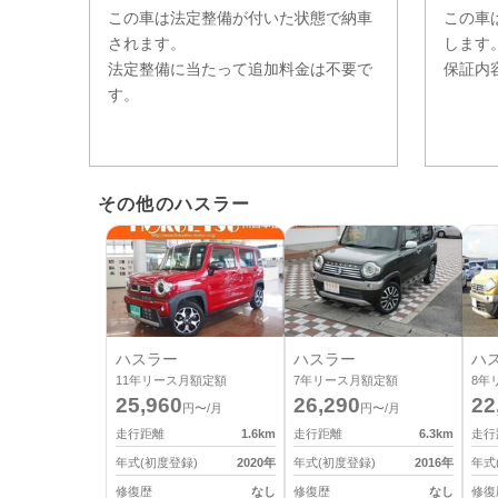
この車は法定整備が付いた状態で納車
この車
されます。
します
法定整備に当たって追加料金は不要で
保証内
す。
その他のハスラー
ハスラー
ハスラー
ハ
11
年リース月額定額
7
年リース月額定額
8
年
25,960
26,290
22
円〜/月
円〜/月
走行距離
1.6
km
走行距離
6.3
km
走行
年式(初度登録)
2020
年
年式(初度登録)
2016
年
年式
修復歴
なし
修復歴
なし
修復