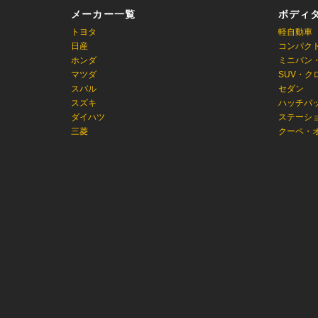
メーカー一覧
ボディ
トヨタ
軽自動車
日産
コンパク
ホンダ
ミニバン
マツダ
SUV・ク
スバル
セダン
スズキ
ハッチバ
ダイハツ
ステーシ
三菱
クーペ・