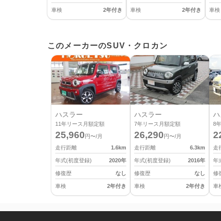
車検
2年付き
車検
2年付き
車検
このメーカーのSUV・クロカン
ハスラー
ハスラー
ハ
11
年リース月額定額
7
年リース月額定額
8
25,960
26,290
2
円〜/月
円〜/月
走行距離
1.6
km
走行距離
6.3
km
走
年式(初度登録)
2020
年
年式(初度登録)
2016
年
年
修復歴
なし
修復歴
なし
修
車検
2年付き
車検
2年付き
車