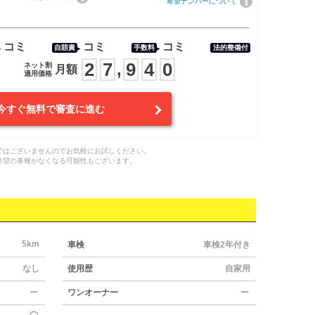
希望ナンバーについて
コミ
コミ
コミ
自賠責
手数料
法的整備付
2
7
9
4
0
,
ネット割
月額
適用価格
今すぐ無料で審査に進む
ではございませんのでお気軽にお試しください。
希望の車種がなくなる可能性もございます。
5km
車検
車検2年付き
なし
使用歴
自家用
ー
ワンオーナー
ー