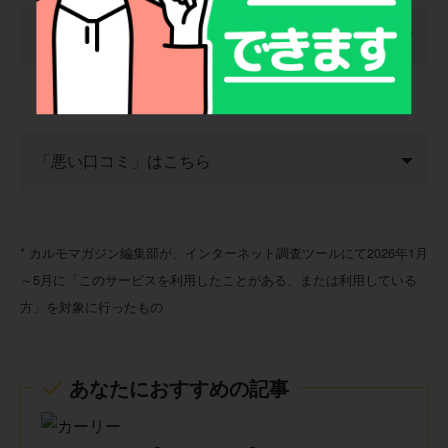
「良い口コミ」をさらに見る
30代
「悪い口コミ」はこちら
「ゴールドパック」というフルメンテナンスプランの充実
度が素晴らしいです。車検や税金だけでなく、タイヤやバ
* カルモマガジン編集部が、インターネット調査ツールにて2026年1月
ッテリー、ワイパーゴムといった消耗品の交換まで定額に
30代 男性
～5月に「このサービスを利用したことがある、または利用している
含まれているため、機械に詳しくない私でも常に安全な状
方」を対象に行ったもの
態で家族を乗せられます。また、コスモ石油での給油がリ
ッター5円引きになる特典も、週末に家族で遠出をする我が
家には非常に大きなメリットです。車に関する「手続きや
走行距離制限が設けられているため、休日に長距離ドライ
点検、支払い」をすべて馴染みのスタンドで一本化し、貴
ブを頻繁に行う場合は距離オーバーを気にする必要があり
あなたにおすすめの記事
重な休日をメンテナンスで潰したくない忙しい世代に最適
ます。契約途中での解約や仕様変更が難しいため、将来の
です。
ライフスタイル変化を見越して年数を慎重に決める必要が
あると感じました。