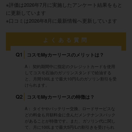
のが地味に嬉しいことです。家族での週末のドライブも、
※評価は2026年7月に実施したアンケート結果をもと
維持費を気にせず楽しめています。また、税金や車検代が
に更新しています
すべて月額料金に含まれているため、大きな出費に備える
ことはなく安心です。
※口コミは2026年8月に最新情報へ更新しています
30代 男性
よくある質問
30代 女性
月2000kmまでという距離制限があり、超えると追加料金が
かかるため、距離を気にしながら運転しないといけないス
Q1
コスモMyカーリースのメリットは？
トレスを感じたところが悪かった点です。また、借りる時
点ではオイル交換や消耗品の刷新はされていないため、急
A： 契約期間中に指定のクレジットカードを使用
な出費が発生する可能性があるところも悪い点でした。
頭金が不要で月々の支払いが定額なので、購入時のまとま
してコスモ石油のガソリンスタンドで給油する
った出費を気にせず乗り始められた点が良かったです。ま
と、月間100Lまで最大10円/Lのガソリン割引を受
た、車検・税金・消耗品交換などを含めたプランが選べる
けられます。
ため、面倒な手続きや急な出費に悩まされることがなく、
家計の管理がしやすくなりました。給油時にはリース契約
30代女性
Q2
コスモMyカーリースの特徴は？
中の割引もあり、普段の燃料費が節約できる点も助かりま
した。契約満了時には乗り換えや返却など選択肢が多く、
自分の生活の変化に合わせて柔軟に対応できたと感じてい
A： タイヤやバッテリー交換、ロードサービスな
ます。
どの料金も月額料金に含んだメンテナンスパック
リースしている車をメンテナンスしてもらう場合、基本的
があることが特徴です。また、ガソリン代に関し
にコスモ石油のサービスステーションや提携している修理
て、月に100Lまで最大5円/Lの割引きを受けられ
工場に持ち込む必要があるところです。 自分の車になった