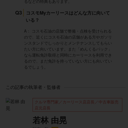
るなどの特典もあります。
ようで、それは契約期間中の話しで、契約には様々な条件
があり、それを超えると追加費用が発生するところがデメ
Q3
コスモMyカーリースはどんな方に向いて
リットに感じています。
いる？
A： コスモ石油の店舗で整備・点検を受けられる
ので、近くにコスモ石油の店舗がある方やガソリ
30代女性
ンスタンドでしっかりとメンテナンスしてもらい
たい方に向いています。また「めんくるパック」
なら運転免許取得と同時にカーリースを利用でき
るので、まだ免許を持っていない方にも向いてい
契約期間中は自由に解約ができないケースがあるため、途
るでしょう。
中で環境が変わったときに手数料が発生する可能性がある
点が気になりました。走行距離制限も設定が必要で、長距
離ドライブが多い月は制限内に収めるために気を使うこと
この記事の執筆者・監修者
がありました。また、任意保険はリース料金に含まれてい
ないため別途手続きが必要で、そこは少し手間に感じまし
た。プラン内容によって月額が変わるため、自分に最適な
クルマ専門家／カーリース店店長／中古車販売
設定を選ぶには事前に十分に情報を確認することが大切だ
店元店長
と思いました。
若林 由晃