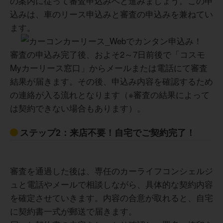
の案内に従って審査申込みへと進みましょう。この申
うか、契約前に必ず確認しておくことが、このサービスを
30代 女性
込みは、車のリース申込みと審査の申込みを兼ねてい
使いこなすための重要なポイントです。
ます。
審査の申込み完了後、およそ2～7日前後で「コスモ
コスモMyカーリースは、ガソリン代の割引特典がある点が
20代 女性
大きな魅力です。日常的に車を使う方であれば、燃料費の
Myカーリース窓口」からメールまたは電話にて審査
節約につながるためメリットを実感しやすいと思います。
結果が届きます。その後、申込み内容を確認するため
また、近隣店舗で気軽に相談や点検ができるため、車に詳
しくない方でも安心して利用できます。
の連絡が入る流れとなります（※審査の結果によって
契約内容によって走行距離制限があるため、長距離移動が
は契約できない場合もあります）。
多い人は事前確認が必要だと思いました。また、中途解約
が難しい点も注意が必要です。購入とは違い完全に自分の
車になるわけではないので、カスタムしたい人には向かな
ステップ2：来店不要！自宅でご契約完了！
30代 男性
いかもしれません。
月額料金は分かりやすいですが、オプションを増やすと想
像より費用が上がることもあるため、契約前に総額をしっ
かり確認した方が安心です。
審査を通過した後は、専任のカーライフコンシェルジ
頭金0円で毎月一定額で新車に乗れて、かつ、税金や車検、
ュと電話やメールで相談しながら、具体的な契約内容
メンテナンス費用も含められているため、費用計画が明確
を確定させていきます。内容の合意が取れると、自宅
に立てられるため、安心して利用出来ます。また、ガソリ
ンも割安で給油出来るサービス付きなため、毎回数百円で
に契約書一式が郵送で届きます。
40代 女性
も安く給油が出来るところが良かった点です。