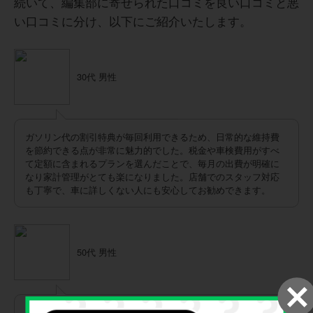
続いて、編集部に寄せられた口コミを良い口コミと悪
い口コミに分け、以下にご紹介いたします。
30代 男性
ガソリン代の割引特典が毎回利用できるため、日常的な維持費
を節約できる点が非常に魅力的でした。税金や車検費用がすべ
て定額に含まれるプランを選んだことで、毎月の出費が明確に
なり家計管理がとても楽になりました。店舗でのスタッフ対応
も丁寧で、車に詳しくない人にも安心してお勧めできます。
50代 男性
子供の成長に合わせて室内空間が広くて実用性の高いスライド