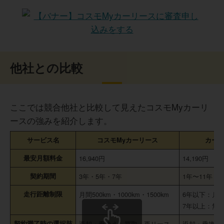
他社との比較
ここでは競合他社と比較して見えたコスモMyカーリ
ースの強みを紹介します。
サービス名
コスモMyカーリース
カー
最安月額料金
16,940円
14,190円
契約期間
3年・5年・7年
1年〜11年
走行距離制限
月間500km・1000km・1500km
6年以下：月間1
7年以上：無
契約満了時の選択肢
返却・乗換え・買取・再リース
返却・乗換え