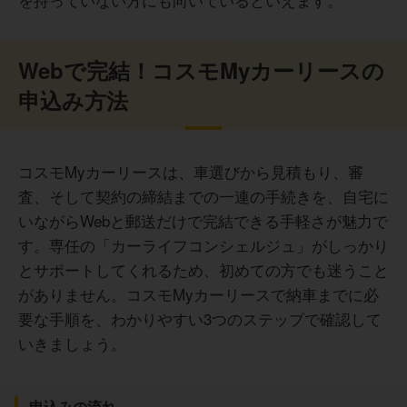
これ以上増やしたくない、ミニマムに支払いを1本のカード
に集約したいと考えているミニマリスト気質な人は、運用
の段階で少しモヤモヤすると思います。
Webで完結！コスモMyカーリースの
40代 男性
申込み方法
40代 男性
3年経ったら転勤とわかっていたので、その間だけ乗れる点
で良かったです。買ってしまうと、転勤先に目立つナンバ
コスモMyカーリースは、車選びから見積もり、審
ーで走ることになるし、買取に出すのも手続きが面倒だっ
査、そして契約の締結までの一連の手続きを、自宅に
たので、私にはリースがちょうどよかったです。
猫を飼っていますが、車内に匂いがつくといけないと思
いながらWebと郵送だけで完結できる手軽さが魅力で
い、移動には神経を使いました。子どもが小さいので遠出
す。専任の「カーライフコンシェルジュ」がしっかり
をして楽しみましたが、走行距離制限はやはり気になりま
した。
とサポートしてくれるため、初めての方でも迷うこと
40代 女性
遠出をして距離が伸びすぎた次の月はできるだけ車を使わ
がありません。コスモMyカーリースで納車までに必
ないといったこともありました。
要な手順を、わかりやすい3つのステップで確認して
いきましょう。
車本体に維持費が入っていて定額になっています。税金や
自賠責保険、車検基本料が入っているので、計画的に乗る
40代 男性
ことができるなと思っています。
申込みの流れ
月額料金に含まれているものが多いので、大きな出費はな