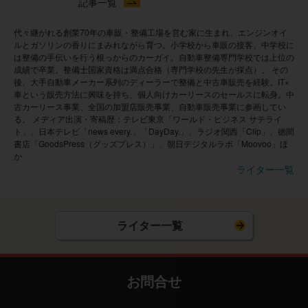
記事一覧
30代男性
代々継がれる創業70年の車販・整備工場を営む家に生まれ、エンジンオイ
ルとガソリンの香りにまみれながら育つ。小学校から車販の接客、中学校に
は整備の手伝いを行う根っからのカーガイ。自動車整備専門学校では上位の
成績で卒業。整備士国家資格は満点合格（専門学校の先生が採点）。 その
カスタマイズが一切できない点が、少し物足りなく感じる
後、大手自動車メーカー系列のディーラーで整備と中古車販売を経験。IT×
ことがあります。また、返却時の原状回復義務があるた
車という販売方法に興味を持ち、個人向けカーリースのセールスに転身。中
め、子供が車内で食べこぼしたり、うっかりシートを汚し
古カーリース事業、全国の加盟店販売事業、自動車販売事業に参画してい
たりしないか気になってしまう場面がありました。自分の
る。 メディア出演・寄稿歴：テレビ東京「ワールド・ビジネス サテライ
所有物ではないという感覚が常にどこかにあり、気兼ねな
ト」、日本テレビ「news every.」「DayDay.」、ラジオ関西「Clip」、徳間
く使い倒したい派には不向きかもしれません。
書店「GoodsPress（グッズプレス）」、朝日デジタルラボ「Moovoo」ほ
か
ライター一覧
ライター一覧
お問合せ