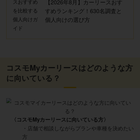
【2026年8月】カーリースおす
すめランキング！630名調査と
20代 女性
個人向けの選び方
50代 男性
頭金なしで新車に乗れた点が一番良かったです。税金や車
検費用も月額に含まれているため、急な出費が少なく家計
長期の契約期間中に自身のライフスタイルや家族構成が大
管理がかなり楽になりました。契約時の説明も比較的わか
きく変わった場合、中途解約や乗り換えのハードルがどう
りやすく、メンテナンス込みのプランにしたことで、車に
しても高くなってしまうため、将来の予測がつきにくい若
詳しくなくても安心して利用できています。定期的に給油
コスモMyカーリースはどのような方
い世代や転勤族の方にとってはリスクになり得ると感じま
する機会が多いので、ガソリンスタンド系サービスならで
した。また、最終的に自分の手元に残らない仕組みである
に向いている？
はの相談しやすさも便利だと感じました。
ことを常に頭に置いて、過度なカスタマイズを避けるなど
の節度を持った利用が求められます。
40代 男性
40代 男性
〈コスモMyカーリースに向いている方〉
・店舗で相談しながらプランや車種を決めたい
コスモ石油が運営しているので、ネットだけではなく全国
方
のガソリンスタンドでも利用できるため、どこからでも利