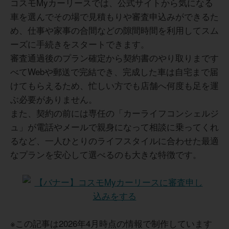
コスモMyカーリースでは、公式サイトから気になる
出費がなく家計管理がしやすかったです。また、近所の店
必要です。
舗でメンテナンスを受けられる安心感もありました。ガソ
車を選んでその場で見積もりや審査申込みができるた
また、走行距離の設定についても、後から変
リン代の割引特典があったのも地味に助かり、日常使いが
め、仕事や家事の合間などの隙間時間を利用してスム
多い自分には相性が良いサービスだと感じました。
更が効かないため、余裕を持ったプランニン
ーズに手続きをスタートできます。
グが欠かせません。さらに、すべてのコスモ
審査通過後のプラン確定から契約書のやり取りまです
石油がリースに対応しているわけではないた
べてWebや郵送で完結でき、完成した車は自宅まで届
め、転居が多い方などは、近隣に対応店舗が
40代 女性
けてもらえるため、忙しい方でも店舗へ何度も足を運
あるかを事前にしっかり確認しておくことを
ぶ必要がありません。
お勧めします。
また、契約の前には専任の「カーライフコンシェルジ
すべて「こみこみ」の料金なので、計画的に利用できると
ュ」が電話やメールで親身になって相談に乗ってくれ
ころが良いです。
30代 女性
るなど、一人ひとりのライフスタイルに合わせた最適
なプランを安心して選べるのも大きな特徴です。
30代 男性
店舗によってサービスの質に差がある可能性がある点は気
になりました。また、割引特典は条件があるため、事前に
内容をしっかり確認する必要があります。オンライン完結
型に比べると手続きに時間がかかる場合もあるため、急い
でいる方は注意した方が良いと感じました。
ゴールドパックのおかげで、ガソリン代が常に割引になる
※この記事は2026年4月時点の情報で制作しています