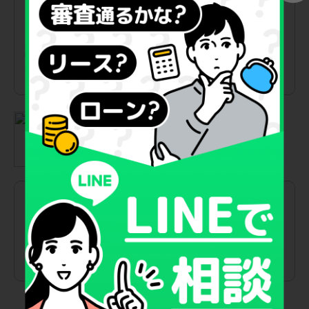
ドア付きの軽自動車に乗りたかったのですが、初期費用を全く
かけずに新車を手に入れられたおかげで生活費のバランスを崩
さずに済みました。車検やメンテナンスの時期が来るたびに家
計のやりくりで頭を悩ませる必要が一切なくなり、すべてが一
定の月額料金の中に綺麗に収まっている安心感は何物にも代え
がたいメリットだと感じています。
40代 男性
初期費用をほとんどかけずに新車に乗れる点が一番のメリット
だと感じました。税金や車検、メンテナンス費用などが月額料
金に含まれているため、急な出費がなく、家計管理がとても楽
になります。店舗での説明も分かりやすく、プランの比較もし
やすかったです。車に詳しくない方や、毎月の支出を一定にし
たい方には、安心しておすすめできるサービスだと思います。