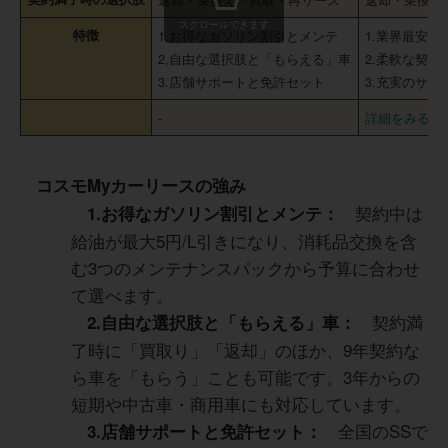
スクロールできます
特徴
1.お得なガソリン割引とメンテ
1.業界最安
2,自由な選択肢と「もらえる」車
2.柔軟な契
3.店舗サポートと免許セット
3.充実のサ
-
詳細をみる
コスモMyカーリースの強み
契約中は
1.お得なガソリン割引とメンテ：
給油が最大5円/L引きになり、消耗品交換を含
む3つのメンテナンスパックから予算に合わせ
て選べます。
契約満
2.自由な選択肢と「もらえる」車：
了時に「買取り」「返却」のほか、9年契約な
ら車を「もらう」ことも可能です。3年からの
短期や中古車・商用車にも対応しています。
全国のSSで
3.店舗サポートと免許セット：