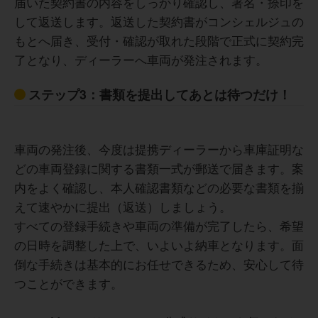
届いた契約書の内容をしっかり確認し、署名・捺印を
して返送します。返送した契約書がコンシェルジュの
もとへ届き、受付・確認が取れた段階で正式に契約完
頭金がいらないのは良いのですが、月額料金が思ったより
50代男性
も高く設定されています。自己都合で簡単に途中解約がで
了となり、ディーラーへ車両が発注されます。
きないし、契約期間が長めに設定されているので、長期間
乗ることを考えて車を選ぶ必要があるなと思いました。
ステップ3：書類を提出してあとは待つだけ！
コスモMyカーリースは国産車の全メーカー・全車種を取り
red scode-balloon">
扱っているので、乗りたかった車を選べたのがよかったで
す。スタッフの対応も良く、安心して申込み手続きを進め
車両の発注後、今度は提携ディーラーから車庫証明な
られたので、とても満足しています。アフターサポートも
どの車両登録に関する書類一式が郵送で届きます。案
充実しているので、次回も利用したいですね。
50代 男性
内をよく確認し、本人確認書類などの必要な書類を揃
えて速やかに提出（返送）しましょう。
注意すべき点は、メンテナンスパックの選択
すべての登録手続きや車両の準備が完了したら、希望
です。ホワイトやシルバーのパックだとカバ
30代女性
の日時を調整した上で、いよいよ納車となります。面
ー範囲が狭くなるため、後から追加費用が発
倒な手続きは基本的にお任せできるため、安心して待
生して「結局高くついた」と感じる可能性が
つことができます。
あります。迷わずゴールドパックを選ぶべき
頭金なしで新車に乗れたことが一番のメリットでした。
ですが、その分月額料金は上がるので注意が
月々の支払いに税金や車検費用も含まれているので、急な