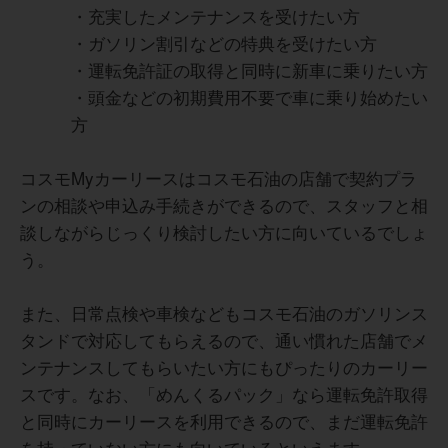
契約によって走行距離の上限が決まっているため、長距離
用がしやすい点が良かったと思います。
・充実したメンテナンスを受けたい方
のドライブが多い方には少し窮屈に感じる場面があると思
給油をする際にも、割引特典があるため、より運用しやす
いました。また、中途解約のハードルが高く、ライフスタ
・ガソリン割引などの特典を受けたい方
い点がいいところです。
イルの変化が大きい方には慎重な検討が必要だと感じま
・運転免許証の取得と同時に新車に乗りたい方
す。最終的に車が自分の所有にならない点も、人によって
・頭金などの初期費用不要で車に乗り始めたい
はデメリットになり得ます。契約前に、走行距離や解約条
件、残価設定などをしっかり確認しておくことが大切だと
方
思います。
20代
コスモMyカーリースはコスモ石油の店舗で契約プラ
ンの相談や申込み手続きができるので、スタッフと相
最上位のゴールドパックを選ぶことで、タイヤやバッテリ
20代
談しながらじっくり検討したい方に向いているでしょ
ー、ワイパーといった消耗品のフル交換から、臨時の細か
う。
い不具合の調整まで追加料金なしで完全にカバーされるの
が本当に快適です。日々の通勤や買い物で頻繁に利用する
ため、系列スタンドでの給油が常に大幅に値引きされる特
また、日常点検や車検などもコスモ石油のガソリンス
全てがパッケージ化されているゴールドパックは非常に手
典も日々のランニングコスト削減に大きく貢献してくれて
厚い反面、日頃から車の知識が豊富で、自分で安い整備工
タンドで対応してもらえるので、通い慣れた店舗でメ
います。
場を探して格安の海外製パーツをネット購入して持ち込め
車に関わる煩わしい事務作業や突発的な出費の波が一切な
ンテナンスしてもらいたい方にもぴったりのカーリー
るようなDIY気質の人からすると、過剰なサービス代が含
くなり、全てのメンテナンスを生活導線上にあるスタンド
まれているように感じて損な気持ちになるかもしれませ
スです。なお、「めんくるパック」なら運転免許取得
のメカニックに丸投げできるため、仕事で日々忙しく自分
ん。また、ガソリン値引きの恩恵を受けるためには、専用
の時間を一分一秒でも削られたくない独身層や、機械の知
と同時にカーリースを利用できるので、まだ運転免許
のコスモザカードを決済用に新規発行して固定で使い続け
識が全くない女性に最適です。
を持っていない方にも向いているといえます。
ることが大前提となるため、手持ちのクレジットカードを