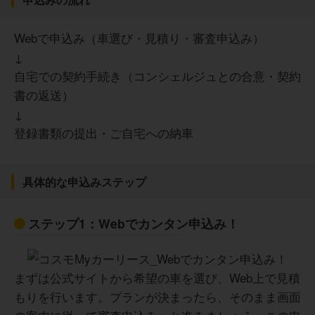
い。ガソリンを入れるたびにガソリン代がお得になるのは
うれしいです。
Webで申込み（車選び・見積り・審査申込み）
個人的にはデメリットだと思うことはほとんどなかったと
思います。
↓
メンテナンスパックの選択により、保証幅がかなり変わる
自宅での契約手続き（コンシェルジュとの合意・契約
点はあるものの、特に気になる点はないかなと思うくらい
50代 男性
には、かなりいいサービスだと思います。
書の返送）
↓
登録書類の提出・ご自宅への納車
一番のメリットは、やはり「ガソリン代の継続的な割引」
30代
と「メンテナンスの丸投げ」ができる点です。私のように
週末に長距離のドライブを楽しむ人間にとって、リッター
具体的な申込みステップ
あたり最大5円引きの特典は非常に大きく、物価高の昨今で
は非常に助かります。
契約方式の選択に注意が必要です。契約満了時の精算があ
また、車検や税金の支払いなど、車に関する面倒なスケジ
ステップ1：Webでカンタン申込み！
る「オープンエンド型」だと、最終的な車両の価値次第で
ュール管理をすべてコスモ側がやってくれるため、頭の中
追加支払いが生じるリスクがあります。私は不安だったの
が非常にスッキリします。仕事や家庭で忙しい50代にとっ
で精算なしのプランにしましたが、目先の月額料金の安さ
て、自分の貴重な時間を車の維持管理に奪われないという
だけで選ぶと後で後悔するかもしれません。
のは、金銭以上の価値があると思います。
まずは公式サイトから希望の車を選び、Web上で見積
また、すべてのコスモ石油でメンテナンスが受けられるわ
けではなく、指定された店舗へ行く必要があります。自宅
もりを行います。プランが決まったら、そのまま画面
の近くや通勤圏内に「メンテナンス対応のSS」があるかど