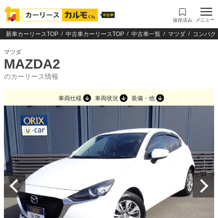
メニュー
保存済み
新車カーリースTOP
中古車カーリースTOP
中古車一覧
マツダ
コンパク
マツダ
MAZDA2
のカーリース情報
車両仕様
車両状況
装備・他