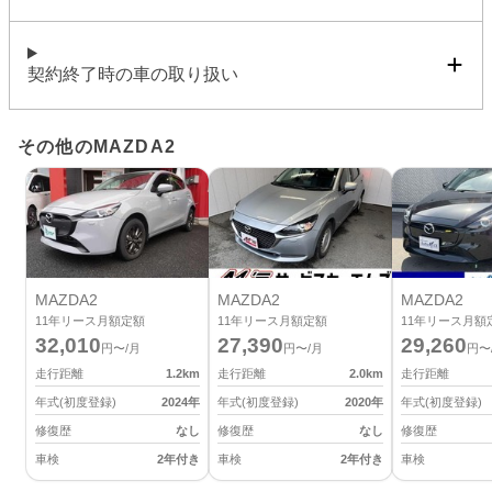
契約終了時の車の取り扱い
その他のMAZDA2
MAZDA2
MAZDA2
MAZDA2
11
年リース月額定額
11
年リース月額定額
11
年リース月額
32,010
27,390
29,260
円〜/月
円〜/月
円〜
走行距離
1.2
km
走行距離
2.0
km
走行距離
年式(初度登録)
2024
年
年式(初度登録)
2020
年
年式(初度登録)
修復歴
なし
修復歴
なし
修復歴
車検
2年付き
車検
2年付き
車検