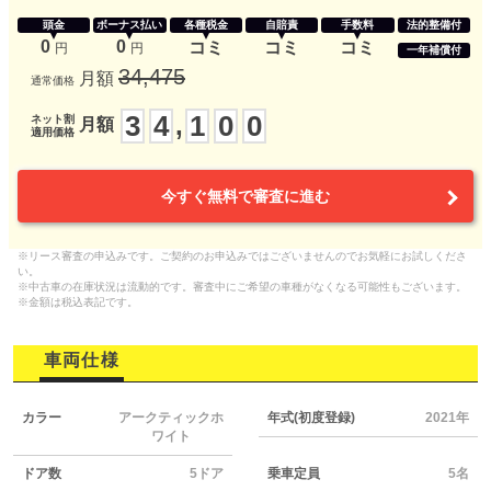
頭金
ボーナス払い
各種税金
自賠責
手数料
法的整備付
0
0
コミ
コミ
コミ
円
円
一年補償付
34,475
月額
通常価格
3
4
1
0
0
,
ネット割
月額
適用価格
今すぐ無料で審査に進む
※リース審査の申込みです。ご契約のお申込みではございませんのでお気軽にお試しくださ
い。
※中古車の在庫状況は流動的です。審査中にご希望の車種がなくなる可能性もございます。
※金額は税込表記です。
車両仕様
カラー
アークティックホ
年式(初度登録)
2021年
ワイト
ドア数
5ドア
乗車定員
5名