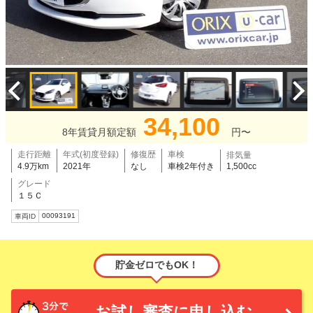
34,100
8年賃貸月額定額
円〜
走行距離
年式(初度登録)
修復歴
車検
排気量
4.9万km
2021年
なし
車検2年付き
1,500cc
グレード
１５Ｃ
00093191
車両ID
貯金ゼロでもOK！
お試し審査に申し込む