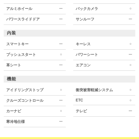
○
アルミホイール
ー
バックカメラ
パワースライドドア
ー
サンルーフ
ー
内装
○
スマートキー
ー
キーレス
○
プッシュスタート
パワーシート
ー
○
革シート
ー
エアコン
機能
○
○
アイドリングストップ
衝突被害軽減システム
ETC
○
クルーズコントロール
ー
○
カーナビ
テレビ
ー
寒冷地仕様
ー