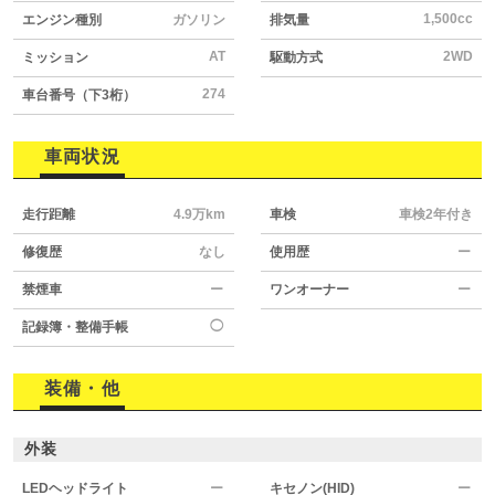
1,500cc
エンジン種別
ガソリン
排気量
AT
2WD
ミッション
駆動方式
274
車台番号（下3桁）
車両状況
走行距離
4.9万km
車検
車検2年付き
修復歴
なし
使用歴
ー
禁煙車
ー
ワンオーナー
ー
◯
記録簿・整備手帳
装備・他
外装
LEDヘッドライト
ー
キセノン(HID)
ー