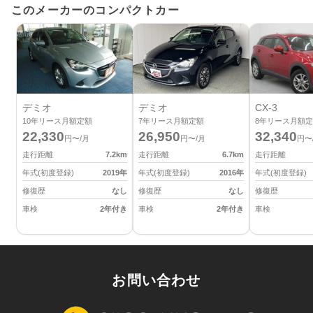
このメーカーのコンパクトカー
デミオ
デミオ
CX-3
10
年リース月額定額
7
年リース月額定額
8
年リース月額定
22,330
26,950
32,340
円〜/月
円〜/月
円〜
走行距離
7.2
km
走行距離
6.7
km
走行距離
年式(初度登録)
2019
年
年式(初度登録)
2016
年
年式(初度登録)
修復歴
なし
修復歴
なし
修復歴
車検
2年付き
車検
2年付き
車検
お問い合わせ