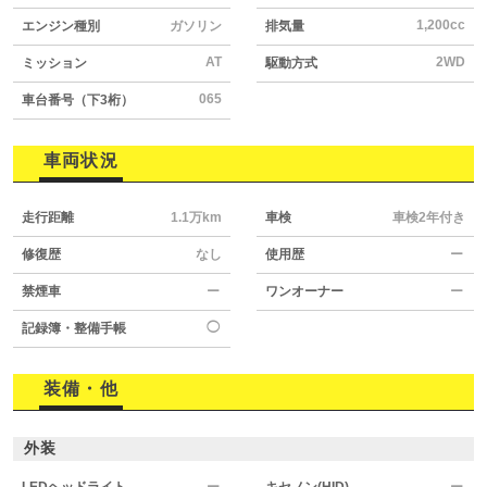
1,200cc
エンジン種別
ガソリン
排気量
AT
2WD
ミッション
駆動方式
065
車台番号（下3桁）
車両状況
走行距離
1.1万km
車検
車検2年付き
修復歴
なし
使用歴
ー
禁煙車
ー
ワンオーナー
ー
◯
記録簿・整備手帳
装備・他
外装
LEDヘッドライト
ー
キセノン(HID)
ー