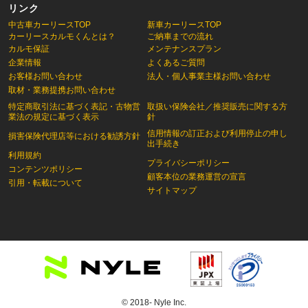
リンク
中古車カーリースTOP
新車カーリースTOP
カーリースカルモくんとは？
ご納車までの流れ
カルモ保証
メンテナンスプラン
企業情報
よくあるご質問
お客様お問い合わせ
法人・個人事業主様お問い合わせ
取材・業務提携お問い合わせ
特定商取引法に基づく表記・古物営
取扱い保険会社／推奨販売に関する方
業法の規定に基づく表示
針
信用情報の訂正および利用停止の申し
損害保険代理店等における勧誘方針
出手続き
利用規約
プライバシーポリシー
コンテンツポリシー
顧客本位の業務運営の宣言
引用・転載について
サイトマップ
© 2018- Nyle Inc.