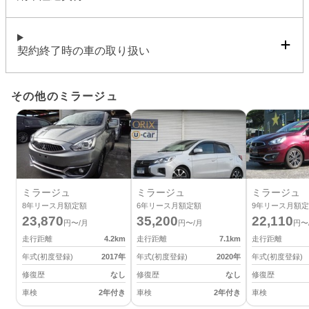
契約終了時の車の取り扱い
その他のミラージュ
ミラージュ
ミラージュ
ミラージュ
8
年リース月額定額
6
年リース月額定額
9
年リース月額定
23,870
35,200
22,110
円〜/月
円〜/月
円〜
走行距離
4.2
km
走行距離
7.1
km
走行距離
年式(初度登録)
2017
年
年式(初度登録)
2020
年
年式(初度登録)
修復歴
なし
修復歴
なし
修復歴
車検
2年付き
車検
2年付き
車検