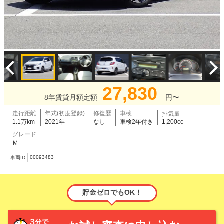
27,830
8年賃貸月額定額
円〜
走行距離
年式(初度登録)
修復歴
車検
排気量
1.1万km
2021年
なし
車検2年付き
1,200cc
グレード
Ｍ
00093483
車両ID
貯金ゼロでもOK！