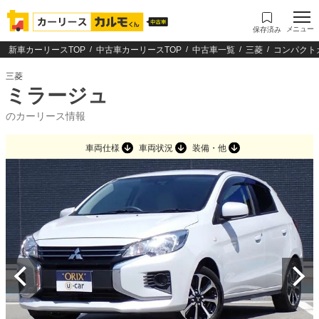
メニュー
保存済み
新車カーリースTOP
中古車カーリースTOP
中古車一覧
三菱
コンパクト
三菱
ミラージュ
のカーリース情報
車両仕様
車両状況
装備・他