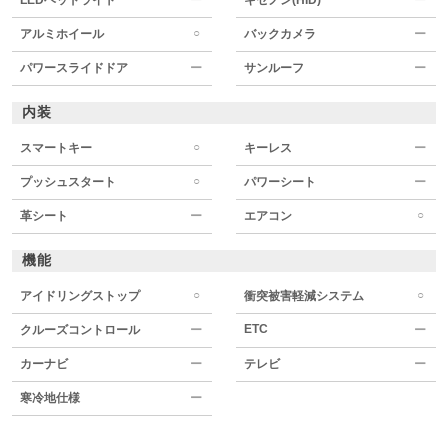
○
アルミホイール
バックカメラ
ー
パワースライドドア
ー
サンルーフ
ー
内装
○
スマートキー
キーレス
ー
○
プッシュスタート
パワーシート
ー
○
革シート
ー
エアコン
機能
○
○
アイドリングストップ
衝突被害軽減システム
ETC
クルーズコントロール
ー
ー
カーナビ
ー
テレビ
ー
寒冷地仕様
ー