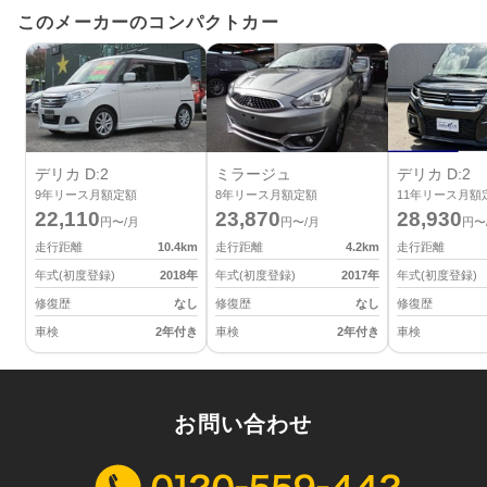
このメーカーのコンパクトカー
デリカ D:2
ミラージュ
デリカ D:2
9
年リース月額定額
8
年リース月額定額
11
年リース月額
22,110
23,870
28,930
円〜/月
円〜/月
円〜
走行距離
10.4
km
走行距離
4.2
km
走行距離
年式(初度登録)
2018
年
年式(初度登録)
2017
年
年式(初度登録)
修復歴
なし
修復歴
なし
修復歴
車検
2年付き
車検
2年付き
車検
お問い合わせ