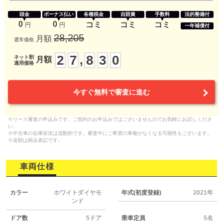
頭金
ボーナス払い
各種税金
自賠責
手数料
法的整備付
0
0
コミ
コミ
コミ
円
円
一年補償付
28,205
月額
通常価格
2
7
8
3
0
,
ネット割
月額
適用価格
今すぐ無料で審査に進む
※リース審査の申込みです。ご契約のお申込みではございませんのでお気軽にお試しくださ
い。
※中古車の在庫状況は流動的です。審査中にご希望の車種がなくなる可能性もございます。
※金額は税込表記です。
車両仕様
カラー
ホワイトダイヤモ
年式(初度登録)
2021年
ンド
ドア数
5ドア
乗車定員
5名