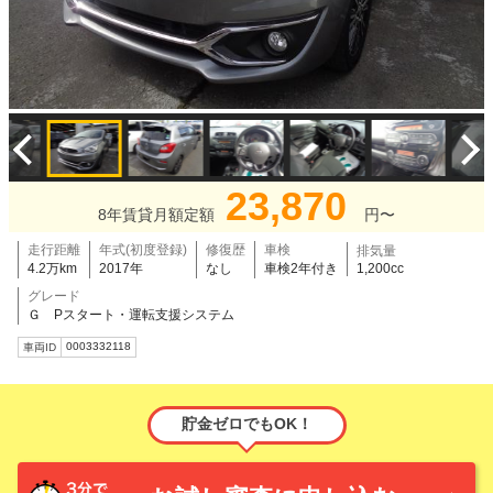
23,870
8年賃貸月額定額
円〜
走行距離
年式(初度登録)
修復歴
車検
排気量
4.2万km
2017年
なし
車検2年付き
1,200cc
グレード
Ｇ Pスタート・運転支援システム
0003332118
車両ID
貯金ゼロでもOK！