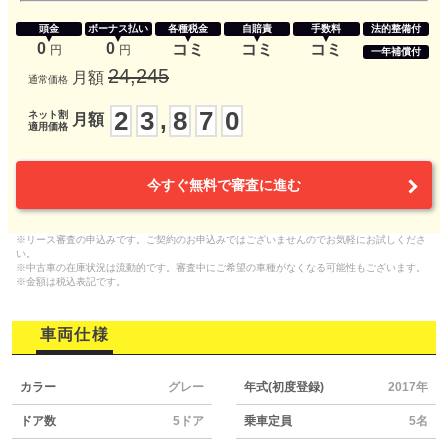
頭金
ボーナス払い
各種税金
自賠責
手数料
法的整備付
0
0
コミ
コミ
コミ
円
円
一年補償付
24,245
月額
通常価格
2
3
8
7
0
,
ネット割
月額
適用価格
今すぐ無料で審査に進む
※リース審査の申込みです。ご契約のお申込みではございませんのでお気軽にお試しくださ
い。
※中古車の在庫状況は流動的です。審査中にご希望の車種がなくなる可能性もございます。
※金額は税込表記です。
車両仕様
カラー
グレー
年式(初度登録)
2017年
ドア数
5ドア
乗車定員
5名