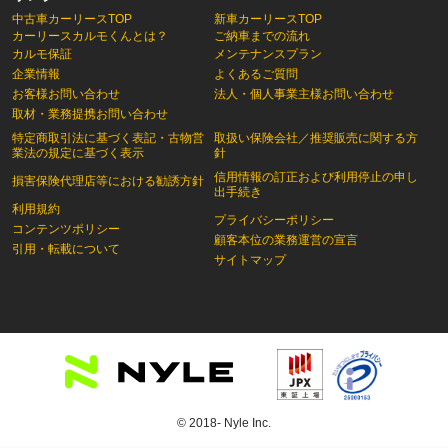
中古車カーリースTOP
新車カーリースTOP
カーリースカルモくんとは？
ご納車までの流れ
カルモ保証
メンテナンスプラン
企業情報
よくあるご質問
お客様お問い合わせ
法人・個人事業主様お問い合わせ
取材・業務提携お問い合わせ
特定商取引法に基づく表記・古物営
取扱い保険会社／推奨販売に関する方
業法の規定に基づく表示
針
信用情報の訂正および利用停止の申し
損害保険代理店等における勧誘方針
出手続き
利用規約
プライバシーポリシー
コンテンツポリシー
顧客本位の業務運営の宣言
引用・転載について
サイトマップ
© 2018- Nyle Inc.