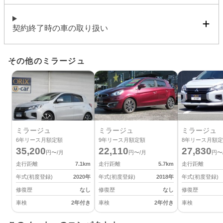
契約終了時の車の取り扱い
その他のミラージュ
ミラージュ
ミラージュ
ミラージュ
6
年リース月額定額
9
年リース月額定額
8
年リース月額定
35,200
22,110
27,830
円〜/月
円〜/月
円〜
走行距離
7.1
km
走行距離
5.7
km
走行距離
年式(初度登録)
2020
年
年式(初度登録)
2018
年
年式(初度登録)
修復歴
なし
修復歴
なし
修復歴
車検
2年付き
車検
2年付き
車検