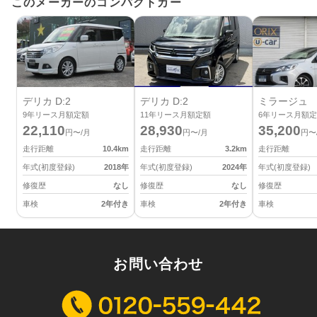
このメーカーのコンパクトカー
デリカ D:2
デリカ D:2
ミラージュ
9
年リース月額定額
11
年リース月額定額
6
年リース月額定
22,110
28,930
35,200
円〜/月
円〜/月
円〜
走行距離
10.4
km
走行距離
3.2
km
走行距離
年式(初度登録)
2018
年
年式(初度登録)
2024
年
年式(初度登録)
修復歴
なし
修復歴
なし
修復歴
車検
2年付き
車検
2年付き
車検
お問い合わせ