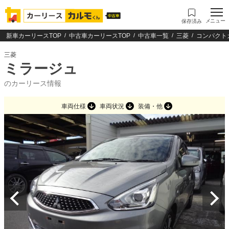
メニュー
保存済み
新車カーリースTOP
中古車カーリースTOP
中古車一覧
三菱
コンパクト
三菱
ミラージュ
のカーリース情報
車両仕様
車両状況
装備・他