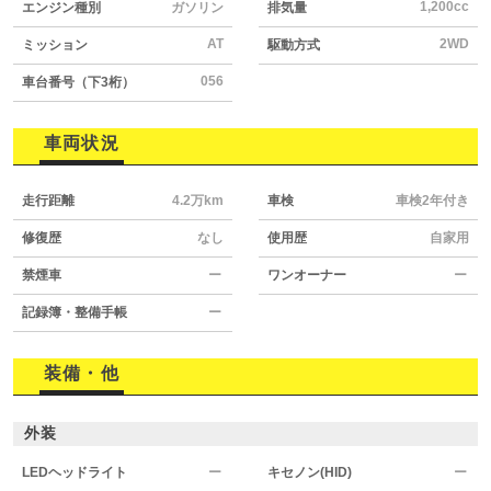
1,200cc
エンジン種別
ガソリン
排気量
AT
2WD
ミッション
駆動方式
056
車台番号（下3桁）
車両状況
走行距離
4.2万km
車検
車検2年付き
修復歴
なし
使用歴
自家用
禁煙車
ー
ワンオーナー
ー
記録簿・整備手帳
ー
装備・他
外装
LEDヘッドライト
ー
キセノン(HID)
ー