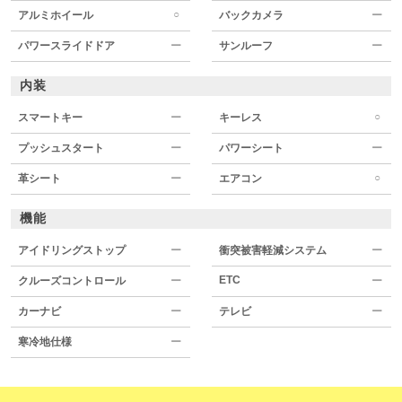
○
アルミホイール
バックカメラ
ー
パワースライドドア
ー
サンルーフ
ー
内装
○
スマートキー
ー
キーレス
プッシュスタート
ー
パワーシート
ー
○
革シート
ー
エアコン
機能
アイドリングストップ
ー
衝突被害軽減システム
ー
ETC
クルーズコントロール
ー
ー
カーナビ
ー
テレビ
ー
寒冷地仕様
ー