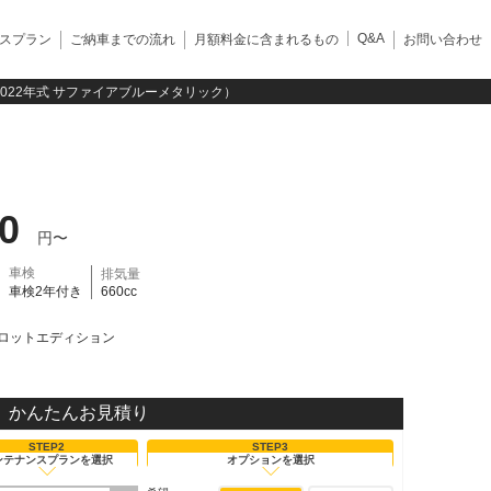
Q&A
スプラン
ご納車までの流れ
月額料金に含まれるもの
お問い合わせ
022年式 サファイアブルーメタリック）
30
円〜
車検
排気量
車検2年付き
660cc
ロットエディション
かんたんお見積り
STEP2
STEP3
ンテナンスプランを選択
オプションを選択