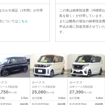
は
カルモ保証（1年間）
が付帯
この車は納車陸送費（沖縄県
。
島を除く）が付帯しています
容については
こちら
または離島の場合の納車陸送
申込み後に別途見積させてい
す。
ークス
ルークス
ルークス
リース月額定額
11
年リース月額定額
11
年リース月額定額
,750
25,080
27,390
円〜/月
円〜/月
円〜/月
距離
3.7
km
走行距離
0.4
km
走行距離
0.2
km
(初度登録)
2021
年
年式(初度登録)
2023
年
年式(初度登録)
2020
年