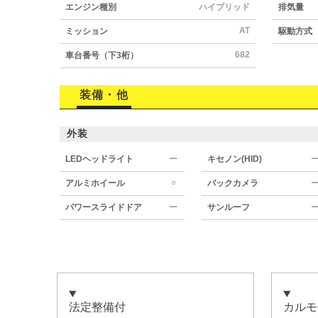
エンジン種別
ハイブリッド
排気量
AT
ミッション
駆動方式
682
車台番号（下3桁）
装備・他
外装
LEDヘッドライト
ー
キセノン(HID)
○
アルミホイール
バックカメラ
パワースライドドア
ー
サンルーフ
法定整備付
カルモ