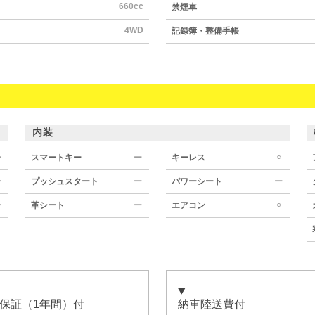
660cc
禁煙車
4WD
記録簿・整備手帳
内装
○
ー
スマートキー
ー
キーレス
ー
プッシュスタート
ー
パワーシート
ー
○
ー
革シート
ー
エアコン
保証（1年間）付
納車陸送費付