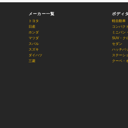
メーカー一覧
ボディ
トヨタ
軽自動車
日産
コンパク
ホンダ
ミニバン
マツダ
SUV・ク
スバル
セダン
スズキ
ハッチバ
ダイハツ
ステーシ
三菱
クーペ・