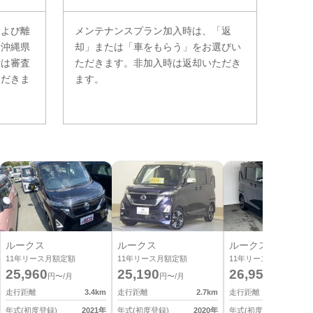
および離
メンテナンスプラン加入時は、「返
。沖縄県
却」または「車をもらう」をお選びい
費は審査
ただきます。非加入時は返却いただき
ただきま
ます。
ルークス
ルークス
ルークス
11
年リース月額定額
11
年リース月額定額
11
年リース月額定額
25,960
25,190
26,950
円〜/月
円〜/月
円〜/月
走行距離
3.4
km
走行距離
2.7
km
走行距離
4
年式(初度登録)
2021
年
年式(初度登録)
2020
年
年式(初度登録)
2