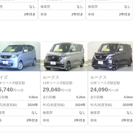
歴
なし
修復歴
なし
修復歴
なし
2年付き
車検
2年付き
車検
2年付き
イズ
ルークス
ルークス
年リース月額定額
11
年リース月額定額
11
年リース月額定額
5,740
29,040
24,090
円〜/月
円〜/月
円〜/月
行距離
0.6
km
走行距離
0.2
km
走行距離
4.5
km
式(初度登録)
2024
年
年式(初度登録)
2024
年
年式(初度登録)
2020
年
復歴
なし
修復歴
なし
修復歴
なし
検
2年付き
車検
2年付き
車検
2年付き