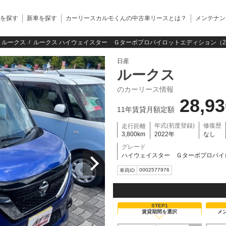
を探す
新車を探す
カーリースカルモくんの中古車リースとは？
メンテナン
ルークス
ルークス ハイウェイスター Ｇターボプロパイロットエディション（2
日産
ルークス
のカーリース情報
28,9
11年賃貸月額定額
年式(初度登録)
修復歴
走行距離
3,800km
2022年
なし
グレード
ハイウェイスター Ｇターボプロパイ
0002577976
車両ID
STEP1
賃貸期間を選択
メ