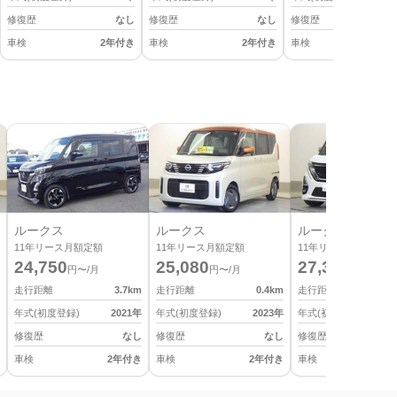
修復歴
なし
修復歴
なし
修復歴
車検
2年付き
車検
2年付き
車検
2
ルークス
ルークス
ルークス
11
年リース月額定額
11
年リース月額定額
11
年リース月額定額
24,750
25,080
27,390
円〜/月
円〜/月
円〜/月
走行距離
3.7
km
走行距離
0.4
km
走行距離
年式(初度登録)
2021
年
年式(初度登録)
2023
年
年式(初度登録)
修復歴
なし
修復歴
なし
修復歴
車検
2年付き
車検
2年付き
車検