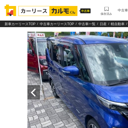
中古車
保存済み
新車カーリースTOP
中古車カーリースTOP
中古車一覧
日産
軽自動車