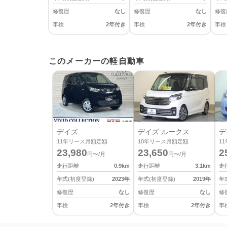
修復歴
なし
修復歴
なし
修復
車検
2年付き
車検
2年付き
車検
このメーカーの軽自動車
デイズ
デイズ ルークス
デ
11
年リース月額定額
10
年リース月額定額
11
23,980
23,650
2
円〜/月
円〜/月
走行距離
0.9
km
走行距離
3.1
km
走
年式(初度登録)
2023
年
年式(初度登録)
2019
年
年
修復歴
なし
修復歴
なし
修
車検
2年付き
車検
2年付き
車