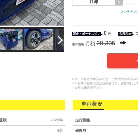
11年
メンテナン
0
円
頭金・
ボーナス払い
各種税金
29,305
月額
通常価格
※リース審査の申込みです。ご契約のお申込み
※中古車の在庫状況は流動的です。審査中にご
※金額は税込表記です。
車両状況
登録)
2022年
走行距離
4名
修復歴