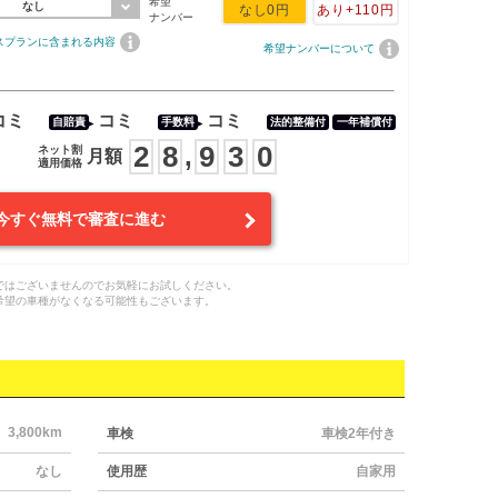
希望
なし
なし
0円
あり
+110円
ナンバー
スプランに含まれる内容
希望ナンバーについて
コミ
コミ
コミ
自賠責
手数料
法的整備付
一年補償付
2
8
9
3
0
,
ネット割
月額
適用価格
今すぐ無料で審査に進む
ではございませんのでお気軽にお試しください。
希望の車種がなくなる可能性もございます。
3,800km
車検
車検2年付き
なし
使用歴
自家用