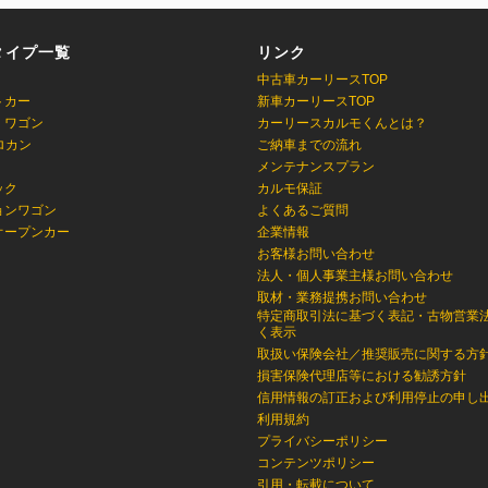
タイプ一覧
リンク
中古車カーリースTOP
トカー
新車カーリースTOP
・ワゴン
カーリースカルモくんとは？
ロカン
ご納車までの流れ
メンテナンスプラン
ック
カルモ保証
ョンワゴン
よくあるご質問
オープンカー
企業情報
お客様お問い合わせ
法人・個人事業主様お問い合わせ
取材・業務提携お問い合わせ
特定商取引法に基づく表記・古物営業
く表示
取扱い保険会社／推奨販売に関する方
損害保険代理店等における勧誘方針
信用情報の訂正および利用停止の申し
利用規約
プライバシーポリシー
コンテンツポリシー
引用・転載について