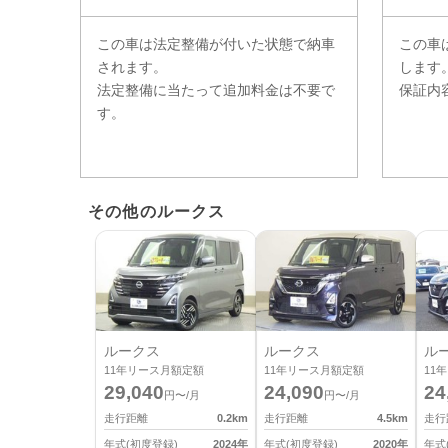
この車は法定整備が付いた状態で納車
この車
されます。
します
法定整備に当たって追加料金は不要で
保証内
す。
その他のルークス
ルークス
ルークス
ル
11
年リース月額定額
11
年リース月額定額
11
年
29,040
24,090
24
円〜/月
円〜/月
走行距離
0.2
km
走行距離
4.5
km
走行
年式(初度登録)
2024
年
年式(初度登録)
2020
年
年式