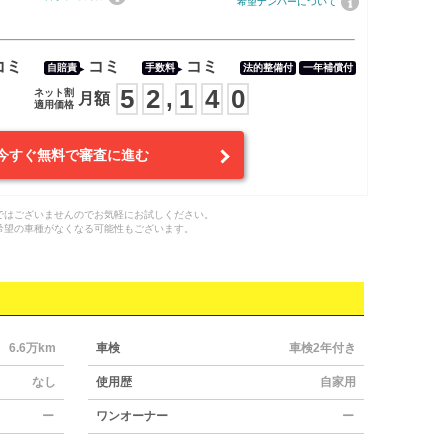
希望ナンバーについて
コミ
コミ
コミ
自賠責
手数料
法的整備付
一年補償付
5
2
1
4
0
,
ネット割
月額
適用価格
今すぐ無料で審査に進む
ではございませんのでお気軽にお試しください。
希望の車種がなくなる可能性もございます。
6.6万km
車検
車検2年付き
なし
使用歴
自家用
ー
ワンオーナー
ー