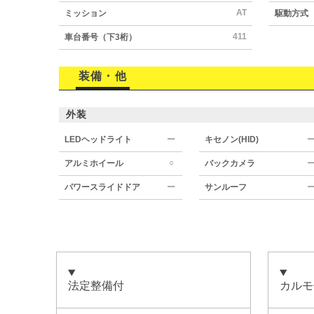
AT
ミッション
駆動方式
411
車台番号（下3桁）
装備・他
外装
LEDヘッドライト
ー
キセノン(HID)
○
アルミホイール
バックカメラ
パワースライドドア
ー
サンルーフ
法定整備付
カルモ