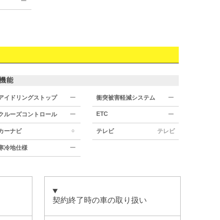
ー
機能
アイドリングストップ
ー
衝突被害軽減システム
ー
ETC
クルーズコントロール
ー
ー
○
カーナビ
テレビ
テレビ
寒冷地仕様
ー
契約終了時の車の取り扱い