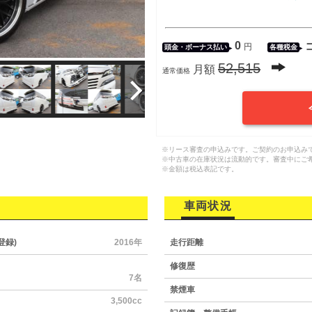
0
円
頭金・
ボーナス払い
各種税金
52,515
月額
通常価格
※リース審査の申込みです。ご契約のお申込み
※中古車の在庫状況は流動的です。審査中にご
※金額は税込表記です。
車両状況
登録)
2016年
走行距離
修復歴
7名
禁煙車
3,500cc