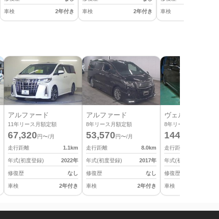
車検
2年付き
車検
2年付き
車検
2
アルファード
アルファード
ヴェルファイア
11
年リース月額定額
8
年リース月額定額
8
年リース月額定額
67,320
53,570
144,430
円〜/月
円〜/月
円〜/月
走行距離
1.1
km
走行距離
8.0
km
走行距離
年式(初度登録)
2022
年
年式(初度登録)
2017
年
年式(初度登録)
修復歴
なし
修復歴
なし
修復歴
車検
2年付き
車検
2年付き
車検