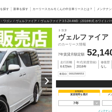
を探す
新車を探す
カーリースカルモくんの中古車リースとは？
メンテナン
・ワゴン
ヴェルファイア
ヴェルファイア 3.5 ZA 4WD（2016年式 ホワイ
トヨタ
ヴェルファイア
のカーリース情報
52,14
7年賃貸月額定額
走行距離
年式(初度登録)
修復歴
6.6万km
2016年
なし
0002589553
車両ID
STEP1
賃貸期間を選択
メ
7年
メンテナン