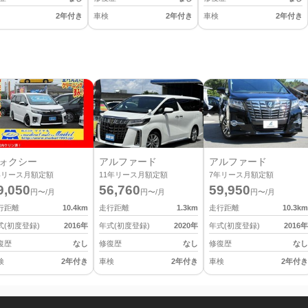
2年付き
車検
2年付き
車検
2年付き
ォクシー
アルファード
アルファード
年リース月額定額
11
年リース月額定額
7
年リース月額定額
9,050
56,760
59,950
円〜/月
円〜/月
円〜/月
行距離
10.4
km
走行距離
1.3
km
走行距離
10.3
km
式(初度登録)
2016
年
年式(初度登録)
2020
年
年式(初度登録)
2016
年
復歴
なし
修復歴
なし
修復歴
なし
検
2年付き
車検
2年付き
車検
2年付き