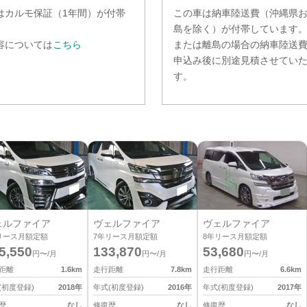
は
カルモ保証（1年間）
が付帯
この車は納車陸送費（沖縄県
。
島を除く）が付帯しています
容については
こちら
または離島の場合の納車陸送
申込み後に別途見積させてい
す。
ェルファイア
ヴェルファイア
ヴェルファイア
リース月額定額
7
年リース月額定額
8
年リース月額定額
5,550
133,870
53,680
円〜/月
円〜/月
円〜/月
距離
1.6
km
走行距離
7.8
km
走行距離
6.6
km
(初度登録)
2018
年
年式(初度登録)
2016
年
年式(初度登録)
2017
年
歴
なし
修復歴
なし
修復歴
なし