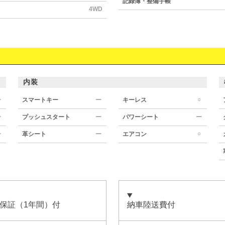
記録簿・整備手帳
4WD
内装
○
ー
スマートキー
ー
キーレス
ー
プッシュスタート
ー
パワーシート
ー
○
ー
革シート
ー
エアコン
保証（1年間）付
納車陸送費付