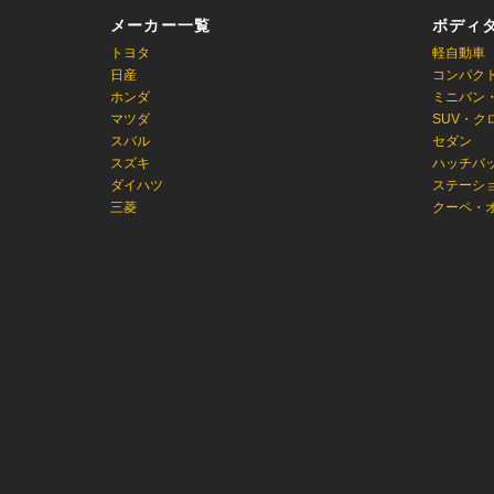
メーカー一覧
ボディ
トヨタ
軽自動車
日産
コンパク
ホンダ
ミニバン
マツダ
SUV・ク
スバル
セダン
スズキ
ハッチバ
ダイハツ
ステーシ
三菱
クーペ・