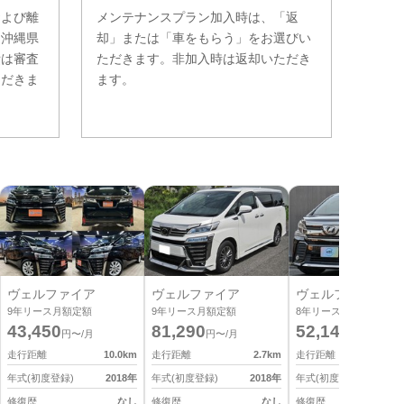
および離
メンテナンスプラン加入時は、「返
。沖縄県
却」または「車をもらう」をお選びい
費は審査
ただきます。非加入時は返却いただき
ただきま
ます。
ヴェルファイア
ヴェルファイア
ヴェルファイア
9
年リース月額定額
9
年リース月額定額
8
年リース月額定額
43,450
81,290
52,140
円〜/月
円〜/月
円〜/月
走行距離
10.0
km
走行距離
2.7
km
走行距離
7
年式(初度登録)
2018
年
年式(初度登録)
2018
年
年式(初度登録)
2
修復歴
なし
修復歴
なし
修復歴