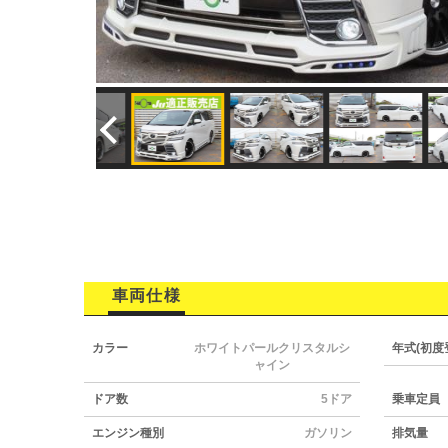
車両仕様
カラー
ホワイトパールクリスタルシ
年式(初度
ャイン
ドア数
5ドア
乗車定員
エンジン種別
ガソリン
排気量