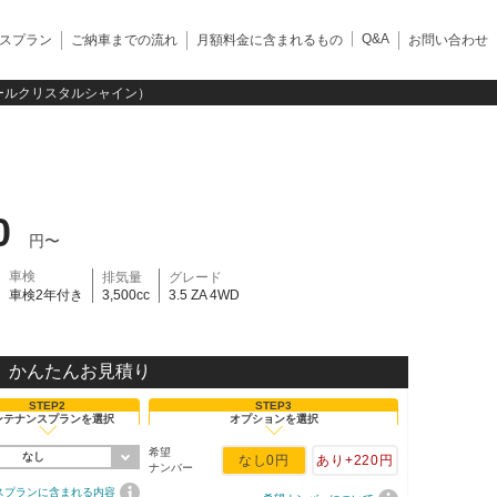
Q&A
スプラン
ご納車までの流れ
月額料金に含まれるもの
お問い合わせ
トパールクリスタルシャイン）
0
円〜
車検
排気量
グレード
車検2年付き
3,500cc
3.5 ZA 4WD
かんたんお見積り
STEP2
STEP3
ンテナンスプランを選択
オプションを選択
希望
なし
なし
0円
あり
+220円
ナンバー
スプランに含まれる内容