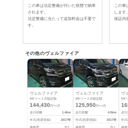
この車は法定整備が付いた状態で納車
この車
されます。
します
法定整備に当たって追加料金は不要で
保証内
す。
その他のヴェルファイア
ヴェルファイア
ヴェルファイア
ヴ
8
年リース月額定額
8
年リース月額定額
9
年
144,430
125,950
16
円〜/月
円〜/月
走行距離
1.4
km
走行距離
4.9
km
走行
年式(初度登録)
2017
年
年式(初度登録)
2017
年
年式
修復歴
なし
修復歴
なし
修復