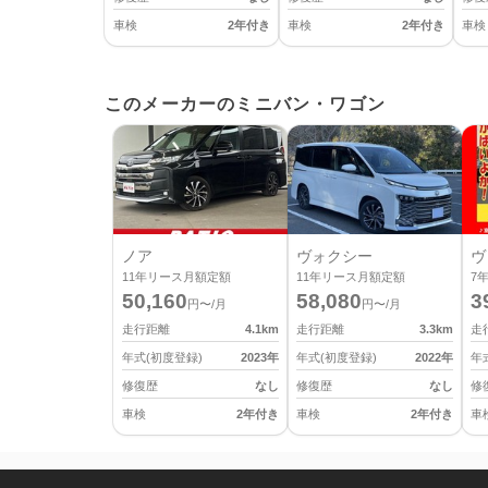
車検
2年付き
車検
2年付き
車検
このメーカーのミニバン・ワゴン
ノア
ヴォクシー
ヴ
11
年リース月額定額
11
年リース月額定額
7
50,160
58,080
3
円〜/月
円〜/月
走行距離
4.1
km
走行距離
3.3
km
走
年式(初度登録)
2023
年
年式(初度登録)
2022
年
年
修復歴
なし
修復歴
なし
修
車検
2年付き
車検
2年付き
車