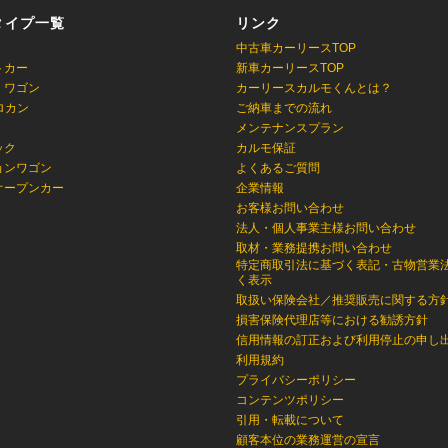
タイプ一覧
リンク
中古車カーリースTOP
トカー
新車カーリースTOP
・ワゴン
カーリースカルモくんとは？
ロカン
ご納車までの流れ
メンテナンスプラン
ック
カルモ保証
ョンワゴン
よくあるご質問
オープンカー
企業情報
お客様お問い合わせ
法人・個人事業主様お問い合わせ
取材・業務提携お問い合わせ
特定商取引法に基づく表記・古物営業
く表示
取扱い保険会社／推奨販売に関する方
損害保険代理店等における勧誘方針
信用情報の訂正および利用停止の申し
利用規約
プライバシーポリシー
コンテンツポリシー
引用・転載について
顧客本位の業務運営の宣言