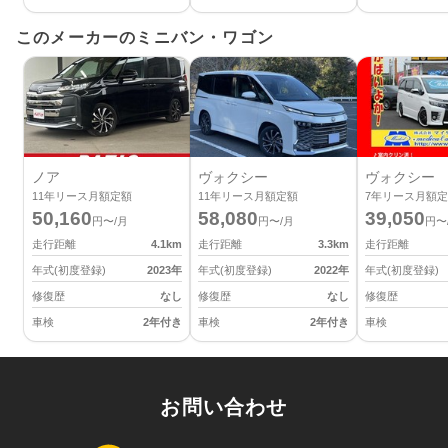
このメーカーのミニバン・ワゴン
ノア
ヴォクシー
ヴォクシー
11
年リース月額定額
11
年リース月額定額
7
年リース月額定
50,160
58,080
39,050
円〜/月
円〜/月
円〜
走行距離
4.1
km
走行距離
3.3
km
走行距離
年式(初度登録)
2023
年
年式(初度登録)
2022
年
年式(初度登録)
修復歴
なし
修復歴
なし
修復歴
車検
2年付き
車検
2年付き
車検
お問い合わせ