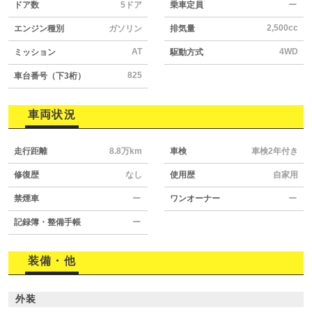
ドア数
5ドア
乗車定員
ー
2,500cc
エンジン種別
ガソリン
排気量
AT
4WD
ミッション
駆動方式
825
車台番号（下3桁）
車両状況
走行距離
8.8万km
車検
車検2年付き
修復歴
なし
使用歴
自家用
禁煙車
ー
ワンオーナー
ー
記録簿・整備手帳
ー
装備・他
外装