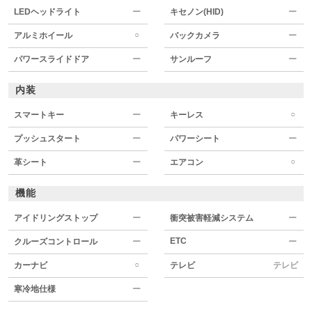
LEDヘッドライト
ー
キセノン(HID)
ー
○
アルミホイール
バックカメラ
ー
パワースライドドア
ー
サンルーフ
ー
内装
○
スマートキー
ー
キーレス
プッシュスタート
ー
パワーシート
ー
○
革シート
ー
エアコン
機能
アイドリングストップ
ー
衝突被害軽減システム
ー
ETC
クルーズコントロール
ー
ー
○
カーナビ
テレビ
テレビ
寒冷地仕様
ー