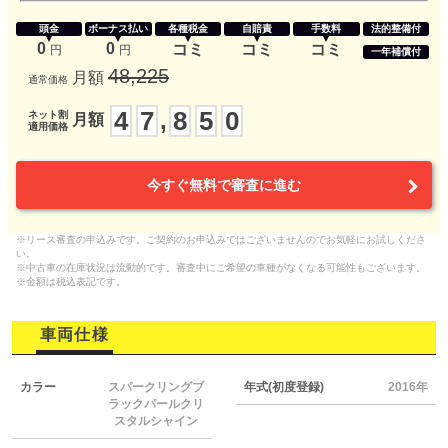
頭金
ボーナス払い
各種税金
自賠責
手数料
法的整備付
0
0
コミ
コミ
コミ
円
円
一年補償付
48,225
月額
通常価格
4
7
8
5
0
,
ネット割
月額
適用価格
今すぐ無料で審査に進む
※リース審査の申込みです。ご契約のお申込みではございませんのでお気軽にお試しくださ
い。
※中古車の在庫状況は流動的です。審査中にご希望の車種がなくなる可能性もございます。
※金額は税込表記です。
車両仕様
カラー
スパークリングブ
年式(初度登録)
2016年
ラックパールクリ
スタルシャイン