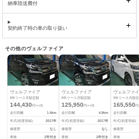
納車陸送費付
契約終了時の車の取り扱い
その他のヴェルファイア
ヴェルファイア
ヴェルファイア
ヴェルファ
8
年リース月額定額
8
年リース月額定額
9
年リース月額定
144,430
125,950
165,550
円〜/月
円〜/月
円
走行距離
1.4
km
走行距離
4.9
km
走行距離
年式(初度登録)
2017
年
年式(初度登録)
2017
年
年式(初度登録)
修復歴
なし
修復歴
なし
修復歴
車検
2年付き
車検
2年付き
車検