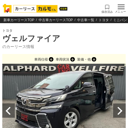
メニュー
保存済み
新車カーリースTOP
中古車カーリースTOP
中古車一覧
トヨタ
ミニバン
トヨタ
ヴェルファイア
のカーリース情報
車両仕様
車両状況
装備・他