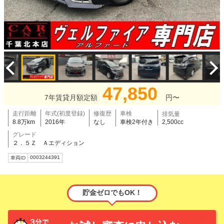
47,850
7年賃貸月額定額
円〜
走行距離
年式(初度登録)
修復歴
車検
排気量
8.8万km
2016年
なし
車検2年付き
2,500cc
グレード
２．５Ｚ Ａエディション
0003244391
車両ID
貯金ゼロでもOK！