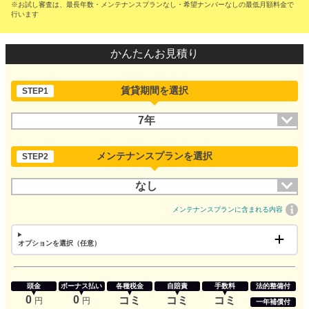
※お試し審査は、最長年数・メンテナンスプランなし・希望ナンバーなしの最低月額料金で
行います
かんたんお見積り
賃貸期間を選択
STEP1
7年
メンテナンスプランを選択
STEP2
なし
メンテナンスプランに含まれる内容
オプションを選択（任意）
頭金
ボーナス払い
各種税金
自賠責
手数料
法的整備付
0
0
コミ
コミ
コミ
円
円
一年補償付