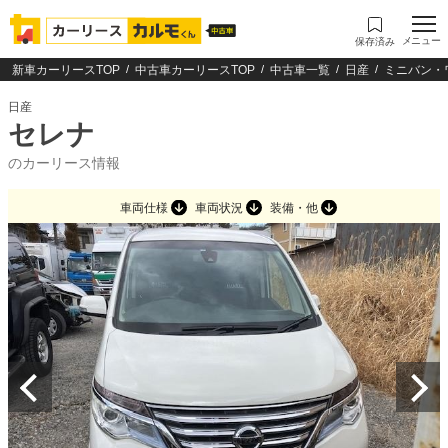
メニュー
保存済み
新車カーリースTOP
中古車カーリースTOP
中古車一覧
日産
ミニバン・
日産
セレナ
のカーリース情報
車両仕様
車両状況
装備・他