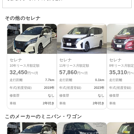
その他のセレナ
セレナ
セレナ
セレナ
10
年リース月額定額
11
年リース月額定額
8
年リース月額定
32,450
57,860
35,310
円〜/月
円〜/月
円〜
走行距離
7.7
km
走行距離
0.1
km
走行距離
年式(初度登録)
2019
年
年式(初度登録)
2023
年
年式(初度登録)
修復歴
なし
修復歴
なし
修復歴
車検
2年付き
車検
2年付き
車検
このメーカーのミニバン・ワゴン