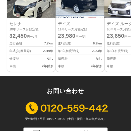
セレナ
デイズ
デイズ ルー
10
年リース月額定額
11
年リース月額定額
10
年リース月額
32,450
23,980
23,650
円〜/月
円〜/月
円〜
走行距離
7.7
km
走行距離
0.9
km
走行距離
年式(初度登録)
2019
年
年式(初度登録)
2023
年
年式(初度登録)
修復歴
なし
修復歴
なし
修復歴
車検
2年付き
車検
2年付き
車検
お問い合わせ
受付時間：平日 10:00〜19:00（土日・祝日・年末年始休み）