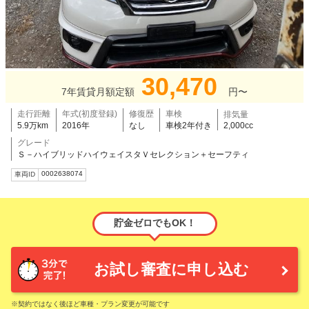
30,470
7年賃貸月額定額
円〜
走行距離
年式(初度登録)
修復歴
車検
排気量
5.9万km
2016年
なし
車検2年付き
2,000cc
グレード
Ｓ－ハイブリッドハイウェイスタＶセレクション＋セーフティ
0002638074
車両ID
貯金ゼロでもOK！
お試し審査に申し込む
※契約ではなく後ほど車種・プラン変更が可能です