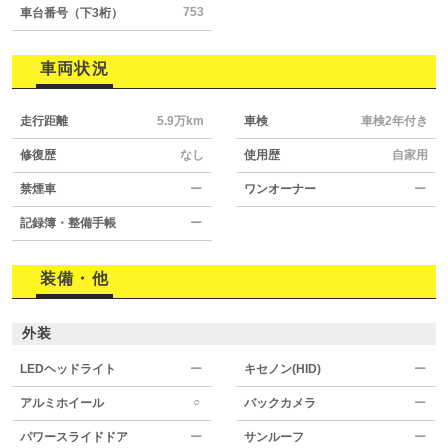
753
車台番号（下3桁）
車両状況
走行距離
5.9万km
車検
車検2年付き
修復歴
なし
使用歴
自家用
禁煙車
ー
ワンオーナー
ー
記録簿・整備手帳
ー
装備・他
外装
LEDヘッドライト
ー
キセノン(HID)
ー
○
アルミホイール
バックカメラ
ー
パワースライドドア
ー
サンルーフ
ー