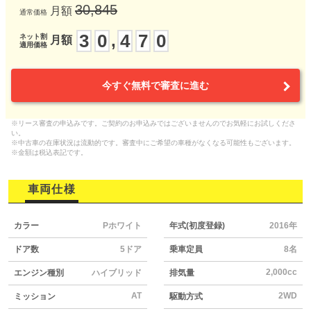
30,845
月額
通常価格
3
0
4
7
0
,
ネット割
月額
適用価格
今すぐ無料で審査に進む
※リース審査の申込みです。ご契約のお申込みではございませんのでお気軽にお試しくださ
い。
※中古車の在庫状況は流動的です。審査中にご希望の車種がなくなる可能性もございます。
※金額は税込表記です。
車両仕様
カラー
Pホワイト
年式(初度登録)
2016年
ドア数
5ドア
乗車定員
8名
2,000cc
エンジン種別
ハイブリッド
排気量
AT
2WD
ミッション
駆動方式