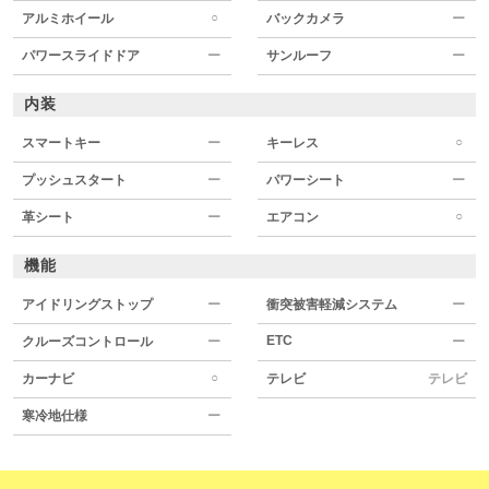
○
アルミホイール
バックカメラ
ー
パワースライドドア
ー
サンルーフ
ー
内装
○
スマートキー
ー
キーレス
プッシュスタート
ー
パワーシート
ー
○
革シート
ー
エアコン
機能
アイドリングストップ
ー
衝突被害軽減システム
ー
ETC
クルーズコントロール
ー
ー
○
カーナビ
テレビ
テレビ
寒冷地仕様
ー