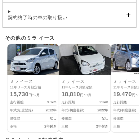
契約終了時の車の取り扱い
その他のミラ イース
ミラ イース
ミラ イース
ミラ イース
11
年リース月額定額
11
年リース月額定額
11
年リース月額
15,730
18,810
19,470
円〜/月
円〜/月
円〜
走行距離
9.0
km
走行距離
0.9
km
走行距離
年式(初度登録)
2022
年
年式(初度登録)
2022
年
年式(初度登録)
修復歴
なし
修復歴
なし
修復歴
車検
2年付き
車検
2年付き
車検