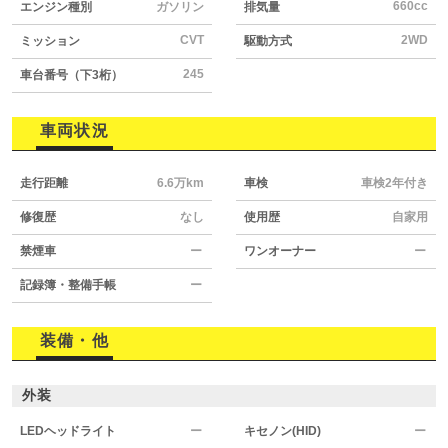
660cc
エンジン種別
ガソリン
排気量
CVT
2WD
ミッション
駆動方式
245
車台番号（下3桁）
車両状況
走行距離
6.6万km
車検
車検2年付き
修復歴
なし
使用歴
自家用
禁煙車
ー
ワンオーナー
ー
記録簿・整備手帳
ー
装備・他
外装
LEDヘッドライト
ー
キセノン(HID)
ー