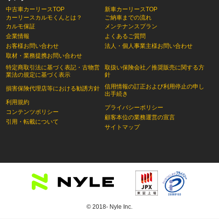
中古車カーリースTOP
新車カーリースTOP
カーリースカルモくんとは？
ご納車までの流れ
カルモ保証
メンテナンスプラン
企業情報
よくあるご質問
お客様お問い合わせ
法人・個人事業主様お問い合わせ
取材・業務提携お問い合わせ
特定商取引法に基づく表記・古物営
取扱い保険会社／推奨販売に関する方
業法の規定に基づく表示
針
信用情報の訂正および利用停止の申し
損害保険代理店等における勧誘方針
出手続き
利用規約
プライバシーポリシー
コンテンツポリシー
顧客本位の業務運営の宣言
引用・転載について
サイトマップ
© 2018- Nyle Inc.