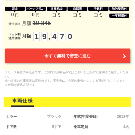
頭金
ボーナス払い
各種税金
自賠責
手数料
法的整備付
0
0
コミ
コミ
コミ
円
円
一年補償付
19,845
月額
通常価格
1
9
4
7
0
,
ネット割
月額
適用価格
今すぐ無料で審査に進む
※リース審査の申込みです。ご契約のお申込みではございませんのでお気軽にお試しくださ
い。
※中古車の在庫状況は流動的です。審査中にご希望の車種がなくなる可能性もございます。
※金額は税込表記です。
車両仕様
カラー
ブラック
年式(初度登録)
2018年
ドア数
5ドア
乗車定員
4名