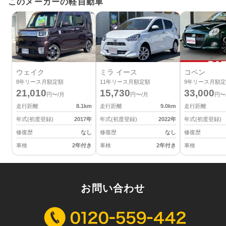
このメーカーの軽自動車
ウェイク
ミラ イース
コペン
8
年リース月額定額
11
年リース月額定額
9
年リース月額定
21,010
15,730
33,000
円〜/月
円〜/月
円〜
走行距離
8.1
km
走行距離
9.0
km
走行距離
年式(初度登録)
2017
年
年式(初度登録)
2022
年
年式(初度登録)
修復歴
なし
修復歴
なし
修復歴
車検
2年付き
車検
2年付き
車検
お問い合わせ