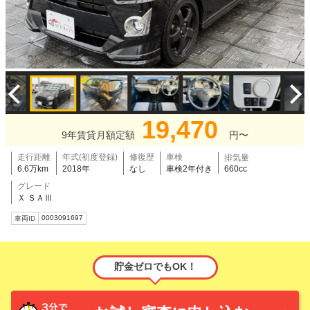
19,470
9年賃貸月額定額
円〜
走行距離
年式(初度登録)
修復歴
車検
排気量
6.6万km
2018年
なし
車検2年付き
660cc
グレード
Ｘ ＳＡⅢ
0003091697
車両ID
貯金ゼロでもOK！