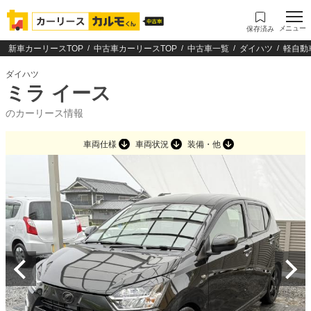
メニュー
保存済み
新車カーリースTOP
中古車カーリースTOP
中古車一覧
ダイハツ
軽自動
ダイハツ
ミラ イース
のカーリース情報
車両仕様
車両状況
装備・他