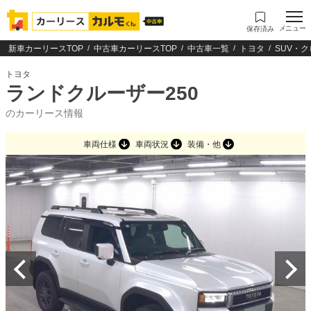
メニュー
保存済み
新車カーリースTOP
中古車カーリースTOP
中古車一覧
トヨタ
SUV・
トヨタ
ランドクルーザー250
のカーリース情報
車両仕様
車両状況
装備・他