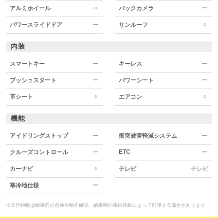
○
アルミホイール
バックカメラ
ー
○
パワースライドドア
ー
サンルーフ
内装
スマートキー
ー
キーレス
ー
プッシュスタート
ー
パワーシート
ー
○
○
革シート
エアコン
機能
アイドリングストップ
ー
衝突被害軽減システム
ー
ETC
クルーズコントロール
ー
ー
○
カーナビ
テレビ
テレビ
寒冷地仕様
ー
※走行距離は納車前の点検や動作確認、納車時の車両移動によって前後する場合があります