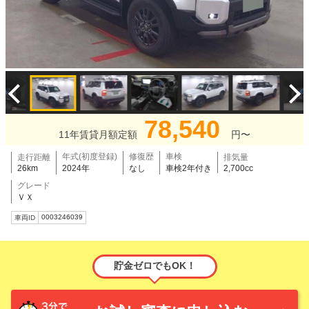
78,540
11年賃貸月額定額
円〜
年式(初度登録)
修復歴
車検
走行距離
排気量
26km
2024年
なし
車検2年付き
2,700cc
グレード
ＶＸ
0003246039
車両ID
貯金ゼロでもOK！