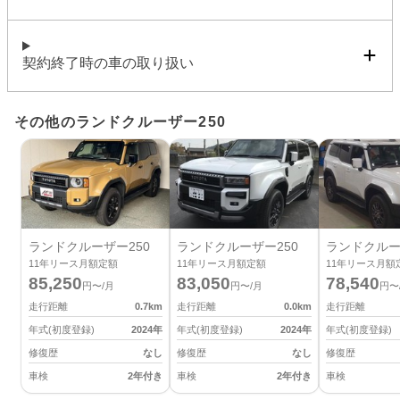
契約終了時の車の取り扱い
その他のランドクルーザー250
ランドクルーザー250
ランドクルーザー250
ランドクルー
11
年リース月額定額
11
年リース月額定額
11
年リース月額
85,250
83,050
78,540
円〜/月
円〜/月
円〜
走行距離
0.7
km
走行距離
0.0
km
走行距離
年式(初度登録)
2024
年
年式(初度登録)
2024
年
年式(初度登録)
修復歴
なし
修復歴
なし
修復歴
車検
2年付き
車検
2年付き
車検