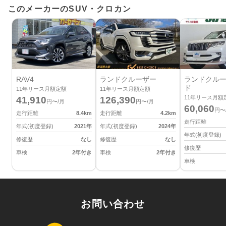
このメーカーのSUV・クロカン
RAV4
ランドクルーザー
ランドクルー
ド
11
年リース月額定額
11
年リース月額定額
11
年リース月額
41,910
126,390
円〜/月
円〜/月
60,060
円〜
走行距離
8.4
km
走行距離
4.2
km
走行距離
年式(初度登録)
2021
年
年式(初度登録)
2024
年
年式(初度登録)
修復歴
なし
修復歴
なし
修復歴
車検
2年付き
車検
2年付き
車検
お問い合わせ