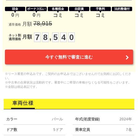
頭金
ボーナス払い
各種税金
自賠責
手数料
法的整備付
0
0
コミ
コミ
コミ
円
円
78,915
月額
通常価格
7
8
5
4
0
,
ネット割
月額
適用価格
今すぐ無料で審査に進む
※リース審査の申込みです。ご契約のお申込みではございませんのでお気軽にお試しくださ
い。
※中古車の在庫状況は流動的です。審査中にご希望の車種がなくなる可能性もございます。
※金額は税込表記です。
車両仕様
カラー
パール
年式(初度登録)
2024年
ドア数
5ドア
乗車定員
7名