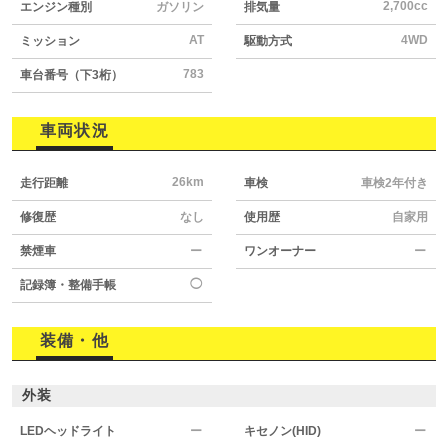
2,700cc
エンジン種別
ガソリン
排気量
AT
4WD
ミッション
駆動方式
783
車台番号（下3桁）
車両状況
26km
走行距離
車検
車検2年付き
修復歴
なし
使用歴
自家用
禁煙車
ー
ワンオーナー
ー
◯
記録簿・整備手帳
装備・他
外装
LEDヘッドライト
ー
キセノン(HID)
ー