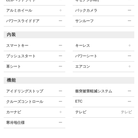
○
アルミホイール
バックカメラ
ー
パワースライドドア
ー
サンルーフ
ー
内装
○
スマートキー
ー
キーレス
プッシュスタート
ー
パワーシート
ー
○
革シート
ー
エアコン
機能
アイドリングストップ
ー
衝突被害軽減システム
ー
ETC
クルーズコントロール
ー
ー
○
カーナビ
テレビ
テレビ
寒冷地仕様
ー