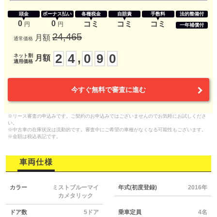
頭金
ボーナス払い
各種税金
自賠責
手数料
法的整備付
0
0
コミ
コミ
コミ
円
円
一年補償付
24,465
月額
通常価格
2
4
0
9
0
,
ネット割
月額
適用価格
今すぐ無料で審査に進む
※リース審査の申込みです。ご契約のお申込みではございませんのでお気軽にお試しくださ
い。
※中古車の在庫状況は流動的です。審査中にご希望の車種がなくなる可能性もございます。
※金額は税込表記です。
車両仕様
カラー
ミストブルーマイ
年式(初度登録)
2016年
カメタリック
ドア数
5ドア
乗車定員
4名