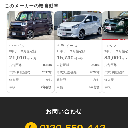
このメーカーの軽自動車
ウェイク
ミラ イース
コペン
8
年リース月額定額
11
年リース月額定額
9
年リース月額定
21,010
15,730
33,000
円〜/月
円〜/月
円〜
走行距離
8.1
km
走行距離
9.0
km
走行距離
年式(初度登録)
2017
年
年式(初度登録)
2022
年
年式(初度登録)
修復歴
なし
修復歴
なし
修復歴
車検
2年付き
車検
2年付き
車検
お問い合わせ