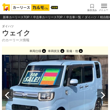
メニュー
保存済み
新車カーリースTOP
中古車カーリースTOP
中古車一覧
ダイハツ
軽自動
ダイハツ
ウェイク
のカーリース情報
車両仕様
車両状況
装備・他