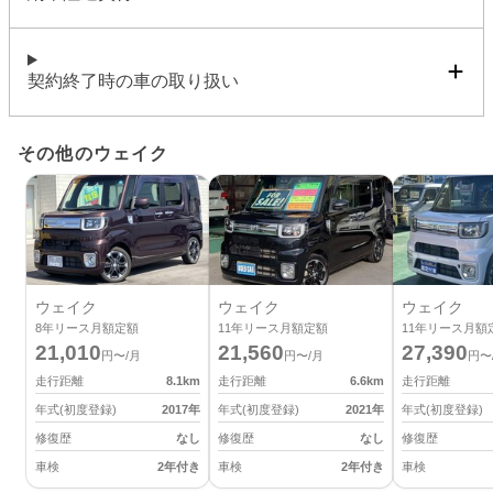
契約終了時の車の取り扱い
その他のウェイク
ウェイク
ウェイク
ウェイク
8
年リース月額定額
11
年リース月額定額
11
年リース月額
21,010
21,560
27,390
円〜/月
円〜/月
円〜
走行距離
8.1
km
走行距離
6.6
km
走行距離
年式(初度登録)
2017
年
年式(初度登録)
2021
年
年式(初度登録)
修復歴
なし
修復歴
なし
修復歴
車検
2年付き
車検
2年付き
車検