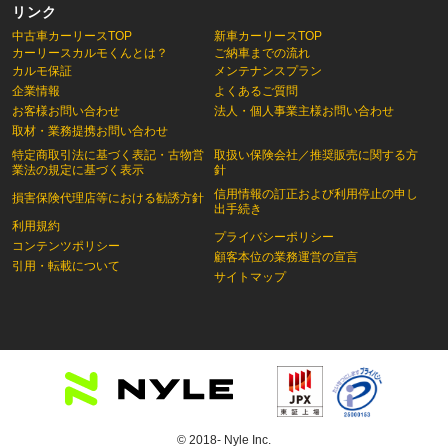
リンク
中古車カーリースTOP
新車カーリースTOP
カーリースカルモくんとは？
ご納車までの流れ
カルモ保証
メンテナンスプラン
企業情報
よくあるご質問
お客様お問い合わせ
法人・個人事業主様お問い合わせ
取材・業務提携お問い合わせ
特定商取引法に基づく表記・古物営
取扱い保険会社／推奨販売に関する方
業法の規定に基づく表示
針
信用情報の訂正および利用停止の申し
損害保険代理店等における勧誘方針
出手続き
利用規約
プライバシーポリシー
コンテンツポリシー
顧客本位の業務運営の宣言
引用・転載について
サイトマップ
© 2018- Nyle Inc.