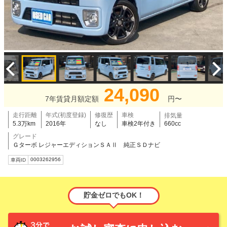
24,090
7年賃貸月額定額
円〜
走行距離
年式(初度登録)
修復歴
車検
排気量
5.3万km
2016年
なし
車検2年付き
660cc
グレード
Ｇターボ レジャーエディションＳＡⅡ 純正ＳＤナビ
0003262956
車両ID
貯金ゼロでもOK！