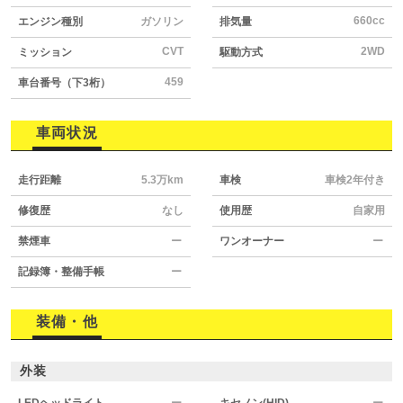
660cc
エンジン種別
ガソリン
排気量
CVT
2WD
ミッション
駆動方式
459
車台番号（下3桁）
車両状況
走行距離
5.3万km
車検
車検2年付き
修復歴
なし
使用歴
自家用
禁煙車
ー
ワンオーナー
ー
記録簿・整備手帳
ー
装備・他
外装
LEDヘッドライト
ー
キセノン(HID)
ー