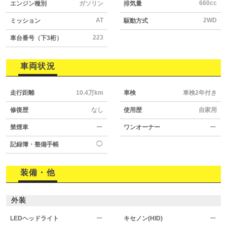
660cc
エンジン種別
ガソリン
排気量
AT
2WD
ミッション
駆動方式
223
車台番号（下3桁）
車両状況
走行距離
10.4万km
車検
車検2年付き
修復歴
なし
使用歴
自家用
禁煙車
ー
ワンオーナー
ー
◯
記録簿・整備手帳
装備・他
外装
LEDヘッドライト
ー
キセノン(HID)
ー