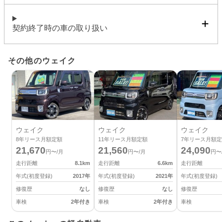
契約終了時の車の取り扱い
その他のウェイク
ウェイク
ウェイク
ウェイク
8
年リース月額定額
11
年リース月額定額
7
年リース月額定
21,670
21,560
24,090
円〜/月
円〜/月
円〜
走行距離
8.1
km
走行距離
6.6
km
走行距離
年式(初度登録)
2017
年
年式(初度登録)
2021
年
年式(初度登録)
修復歴
なし
修復歴
なし
修復歴
車検
2年付き
車検
2年付き
車検