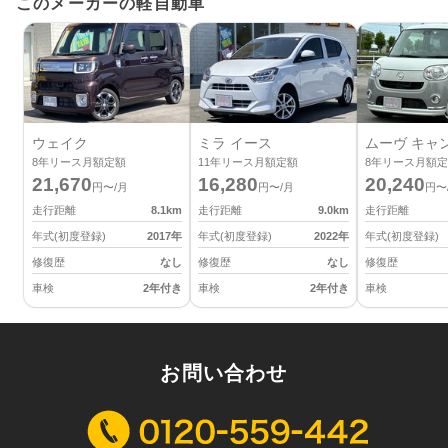
このメーカーの軽自動車
ウェイク
ミラ イース
ムーヴ キャ
8
年リース月額定額
11
年リース月額定額
8
年リース月額定
21,670
16,280
20,240
円〜/月
円〜/月
円〜
走行距離
8.1
km
走行距離
9.0
km
走行距離
年式(初度登録)
2017
年
年式(初度登録)
2022
年
年式(初度登録)
修復歴
なし
修復歴
なし
修復歴
車検
2年付き
車検
2年付き
車検
お問い合わせ