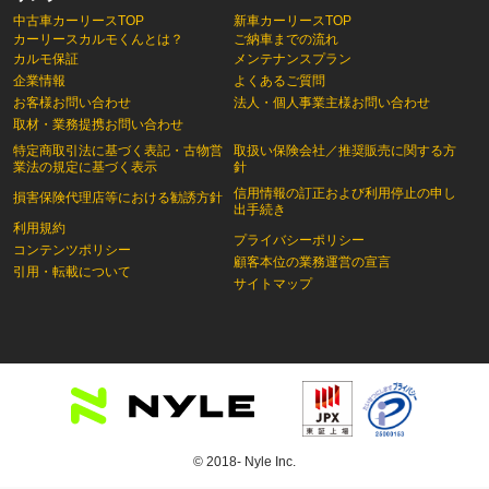
中古車カーリースTOP
新車カーリースTOP
カーリースカルモくんとは？
ご納車までの流れ
カルモ保証
メンテナンスプラン
企業情報
よくあるご質問
お客様お問い合わせ
法人・個人事業主様お問い合わせ
取材・業務提携お問い合わせ
特定商取引法に基づく表記・古物営
取扱い保険会社／推奨販売に関する方
業法の規定に基づく表示
針
信用情報の訂正および利用停止の申し
損害保険代理店等における勧誘方針
出手続き
利用規約
プライバシーポリシー
コンテンツポリシー
顧客本位の業務運営の宣言
引用・転載について
サイトマップ
© 2018- Nyle Inc.