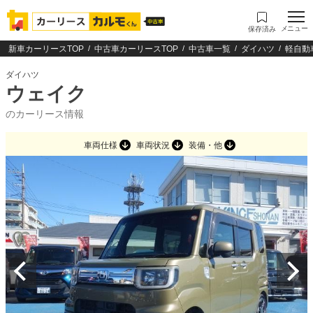
メニュー
保存済み
新車カーリースTOP
中古車カーリースTOP
中古車一覧
ダイハツ
軽自動
ダイハツ
ウェイク
のカーリース情報
車両仕様
車両状況
装備・他