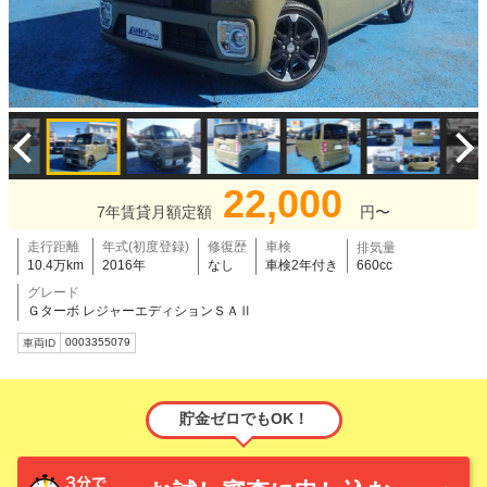
22,000
7年賃貸月額定額
円〜
走行距離
年式(初度登録)
修復歴
車検
排気量
10.4万km
2016年
なし
車検2年付き
660cc
グレード
Ｇターボ レジャーエディションＳＡⅡ
0003355079
車両ID
貯金ゼロでもOK！