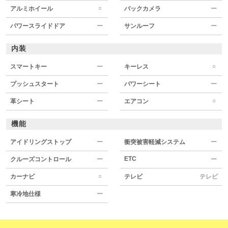
○
アルミホイール
バックカメラ
ー
パワースライドドア
ー
サンルーフ
ー
内装
○
スマートキー
ー
キーレス
プッシュスタート
ー
パワーシート
ー
○
革シート
ー
エアコン
機能
アイドリングストップ
ー
衝突被害軽減システム
ー
ETC
クルーズコントロール
ー
ー
○
カーナビ
テレビ
テレビ
寒冷地仕様
ー