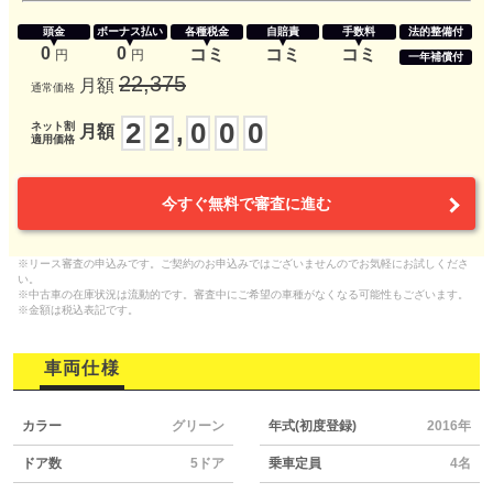
頭金
ボーナス払い
各種税金
自賠責
手数料
法的整備付
0
0
コミ
コミ
コミ
円
円
一年補償付
22,375
月額
通常価格
2
2
0
0
0
,
ネット割
月額
適用価格
今すぐ無料で審査に進む
※リース審査の申込みです。ご契約のお申込みではございませんのでお気軽にお試しくださ
い。
※中古車の在庫状況は流動的です。審査中にご希望の車種がなくなる可能性もございます。
※金額は税込表記です。
車両仕様
カラー
グリーン
年式(初度登録)
2016年
ドア数
5ドア
乗車定員
4名