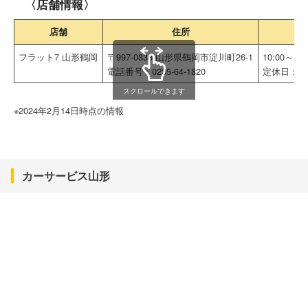
〈店舗情報〉
店舗
住所
フラット7 山形鶴岡
〒997-0838 山形県鶴岡市淀川町26-1
10:00～19:
電話番号：0235-64-1820
定休日：月
スクロールできます
※2024年2月14日時点の情報
カーサービス山形