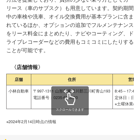
リース（車のサブスク）も用意しています。契約期間
中の車検や洗車、オイル交換費用が基本プランに含ま
れているほか、オプションの追加でフルメンテナンス
をリース料金にまとめたり、ナビやコーティング、ド
ライブレコーダーなどの費用もコミコミにしたりする
ことが可能です。
〈店舗情報〉
店舗
住所
営業
小林自動車
〒997-1311 山形県東田川郡三川町青山193
8:45～17:45
電話番号：0235-66-3050
定休日：日曜
※土曜休業の
スクロールできます
※2024年2月14日時点の情報