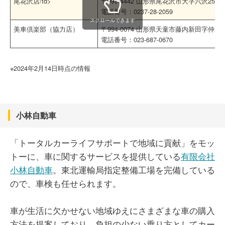
尾花沢店/td>
〒999-4442 山形県尾花沢市大字六沢257-1
電話番号：0237-28-2059
スクロールできます
美車倶楽部（協力店）
〒994-0074 山形県天童市藤内新田字仲原92
電話番号：023-687-0670
※2024年2月14日時点の情報
小林自動車
「トータルカーライフサポートで地域に貢献」をモッ
トーに、車に関するサービスを提供している
有限会社
小林自動車
。東北運輸局指定整備工場を完備している
ので、車検も任せられます。
車が生活に欠かせない地域ゆえにさまざまな車の購入
方法を提案しており、負担の少ない乗り方としてカー