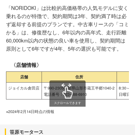
「NORIDOKI」は比較的高価格帯の人気モデルに安く
乗れるのが特徴で、契約期間は3年、契約満了時は必
ず返却する前提のプランです。中古車リースの「コミ
かる」は、修復歴なし、6年以内の高年式、走行距離
60,000km以内の状態の良い車を使用し、契約期間は
原則として6年ですが4年、5年の選択も可能です。
〈店舗情報〉
店舗
住所
ジョイカル倉田店
〒990-2305山形県山形市蔵王半郷1040-2
8:30～18
電話番号：023-688-6910
日曜日、
スクロールできます
※2024年2月14日時点の情報
笹原モータース