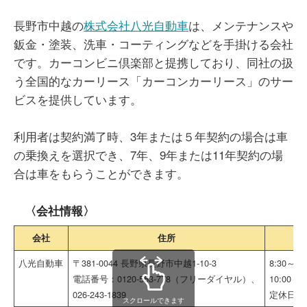
長野市中越の
株式会社八光自動車
は、メンテナンスや
鈑金・塗装、洗車・コーティングなどを手掛ける会社
です。カーコンビニ倶楽部と提携しており、同社の扱
う全国的なカーリース「カーコンカーリース」のサー
ビスを提供しています。
利用者は契約満了時、3年または５年契約の場合は車
の乗換えを選択でき、7年、9年または11年契約の場
合は車をもらうことができます。
〈会社情報〉
会社
住所
八光自動車
〒381-0044 長野県長野市中越1-10-3
8:30～18
電話番号：0120-553-778（フリーダイヤル）、
10:00～
026-243-1839
定休日：
スクロールできます