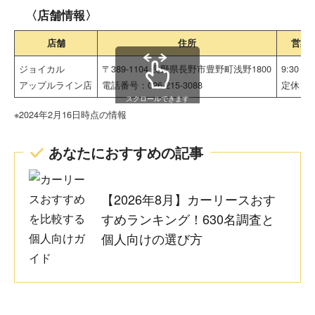
〈店舗情報〉
店舗
住所
営業
ジョイカル
〒389-1104 長野県長野市豊野町浅野1800
9:30～2
アップルライン店
電話番号：026-215-3088
定休日
スクロールできます
※2024年2月16日時点の情報
あなたにおすすめの記事
【2026年8月】カーリースおす
すめランキング！630名調査と
個人向けの選び方