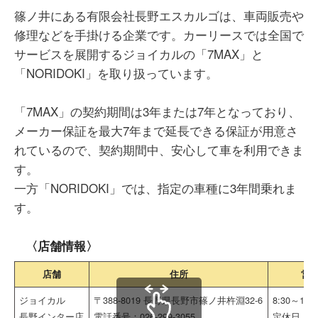
篠ノ井にある有限会社長野エスカルゴは、車両販売や
修理などを手掛ける企業です。カーリースでは全国で
サービスを展開するジョイカルの「7MAX」と
「NORIDOKI」を取り扱っています。
「7MAX」の契約期間は3年または7年となっており、
メーカー保証を最大7年まで延長できる保証が用意さ
れているので、契約期間中、安心して車を利用できま
す。
一方「NORIDOKI」では、指定の車種に3年間乗れま
す。
〈店舗情報〉
店舗
住所
営
ジョイカル
〒388-8019 長野県長野市篠ノ井杵淵32-6
8:30～18:3
長野インター店
電話番号：026-299-3055
定休日：