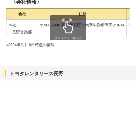
〈会社情報〉
会社
住所
本社
〒380-0936 長野県長野市大字中御所岡田218-14
電話
（長野営業部）
スクロールできます
※2024年2月16日時点の情報
トヨタレンタリース長野