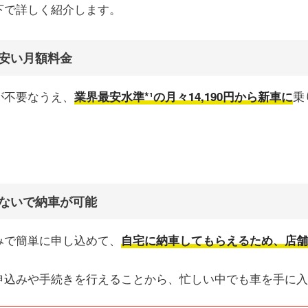
下で詳しく紹介します。
く安い月額料金
が不要なうえ、
乗
業界最安水準*¹の
月々
14,190
円
から新車に
出ないで納車が可能
みで簡単に申し込めて、
自宅に納車してもらえるため、店舗
申込みや手続きを行えることから、忙しい中でも車を手に入