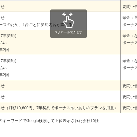
わせ
要問い
わせ
頭金：
ースのため、1台ごとに契約内容が異なる
ボーナ
スクロールできます
円（7年契約）
頭金：
払い
ボーナ
×年2回
円（7年契約）
頭金：
払い
ボーナ
×年2回
わせ
要問い
わせ
要問い
せ（月額10,800円、7年契約でボーナス払いありのプランを用意）
要問い
」のキーワードでGoogle検索して上位表示された会社10社