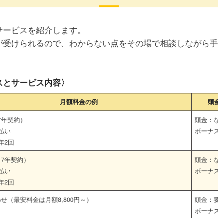
サービスを紹介します。
が受けられるので、わからない点をその場で相談しながら手
スとサービス内容〉
月額料金の例
頭
（7年契約）
頭金：
払い
ボーナ
×年2回
円（7年契約）
頭金：
払い
ボーナ
×年2回
せ（最安料金は月額8,800円～）
頭金：
ボーナ