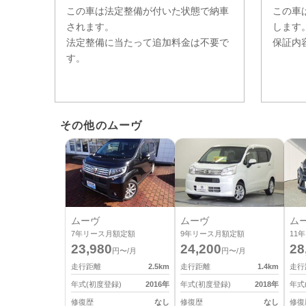
この車は法定整備が付いた状態で納車
この車
されます。
します
法定整備に当たって追加料金は不要で
保証内
す。
その他のムーヴ
ムーヴ
ムーヴ
ム
7
年リース月額定額
9
年リース月額定額
11
年
23,980
24,200
28
円〜/月
円〜/月
走行距離
2.5
km
走行距離
1.4
km
走行
年式(初度登録)
2016
年
年式(初度登録)
2018
年
年式
修復歴
なし
修復歴
なし
修復