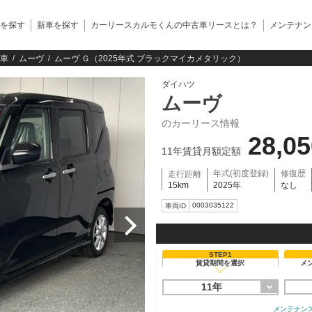
を探す
新車を探す
カーリースカルモくんの中古車リースとは？
メンテナン
車
ムーヴ
ムーヴ Ｇ（2025年式 ブラックマイカメタリック）
ダイハツ
ムーヴ
のカーリース情報
28,0
11年賃貸月額定額
年式(初度登録)
修復歴
走行距離
15km
2025年
なし
0003035122
車両ID
STEP1
賃貸期間を選択
メ
11年
メンテナン