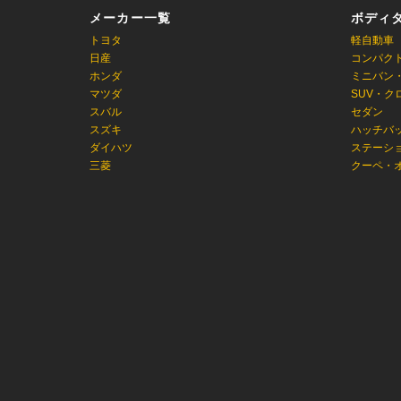
メーカー一覧
ボディ
トヨタ
軽自動車
日産
コンパク
ホンダ
ミニバン
マツダ
SUV・ク
スバル
セダン
スズキ
ハッチバ
ダイハツ
ステーシ
三菱
クーペ・