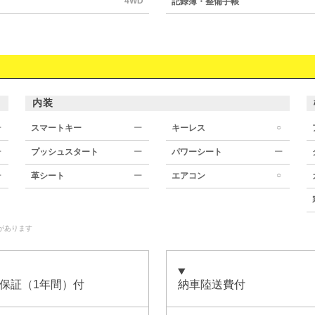
4WD
記録簿・整備手帳
内装
○
ー
スマートキー
ー
キーレス
ー
プッシュスタート
ー
パワーシート
ー
○
ー
革シート
ー
エアコン
があります
保証（1年間）付
納車陸送費付