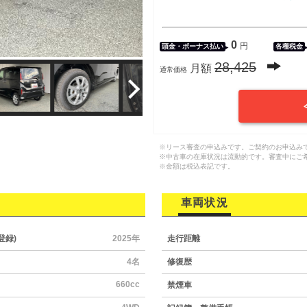
0
円
頭金・
ボーナス払い
各種税金
28,425
月額
通常価格
※リース審査の申込みです。ご契約のお申込み
※中古車の在庫状況は流動的です。審査中にご
※金額は税込表記です。
車両状況
登録)
2025年
走行距離
4名
修復歴
660cc
禁煙車