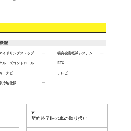
ー
機能
アイドリングストップ
ー
衝突被害軽減システム
ー
ETC
クルーズコントロール
ー
ー
カーナビ
ー
テレビ
ー
寒冷地仕様
ー
契約終了時の車の取り扱い