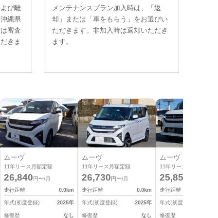
および離
メンテナンスプラン加入時は、「返
。沖縄県
却」または「車をもらう」をお選びい
費は審査
ただきます。非加入時は返却いただき
ただきま
ます。
ムーヴ
ムーヴ
ムーヴ
11
年リース月額定額
11
年リース月額定額
11
年リース月額定額
26,840
26,730
25,850
円〜/月
円〜/月
円〜/月
走行距離
0.0
km
走行距離
0.0
km
走行距離
0
年式(初度登録)
2025
年
年式(初度登録)
2025
年
年式(初度登録)
2
修復歴
なし
修復歴
なし
修復歴