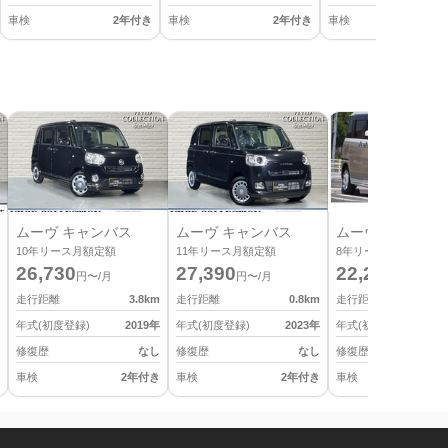
車検
2年付き
車検
2年付き
車検
2
ムーヴ キャンバス
ムーヴ キャンバス
ムーヴ キャンバ
10
年リース月額定額
11
年リース月額定額
8
年リース月額定額
26,730
27,390
22,220
円〜/月
円〜/月
円〜/月
走行距離
3.8
km
走行距離
0.8
km
走行距離
年式(初度登録)
2019
年
年式(初度登録)
2023
年
年式(初度登録)
修復歴
なし
修復歴
なし
修復歴
車検
2年付き
車検
2年付き
車検