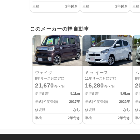
車検
2年付き
車検
2年付き
車検
このメーカーの軽自動車
ウェイク
ミラ イース
ム
8
年リース月額定額
11
年リース月額定額
8
21,670
16,280
2
円〜/月
円〜/月
走行距離
8.1
km
走行距離
9.0
km
走
年式(初度登録)
2017
年
年式(初度登録)
2022
年
年
修復歴
なし
修復歴
なし
修
車検
2年付き
車検
2年付き
車