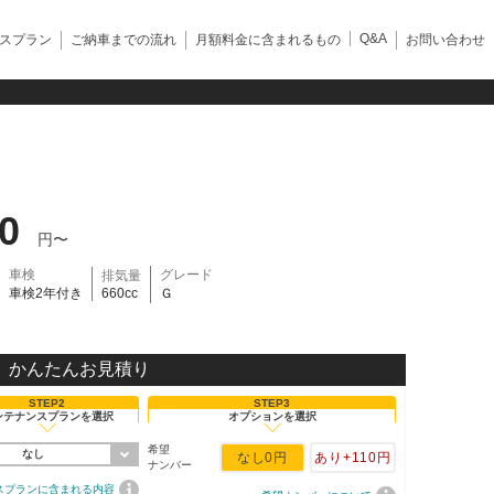
Q&A
スプラン
ご納車までの流れ
月額料金に含まれるもの
お問い合わせ
50
円〜
車検
グレード
排気量
車検2年付き
660cc
Ｇ
かんたんお見積り
STEP2
STEP3
ンテナンスプランを選択
オプションを選択
希望
なし
なし
0円
あり
+110円
ナンバー
スプランに含まれる内容