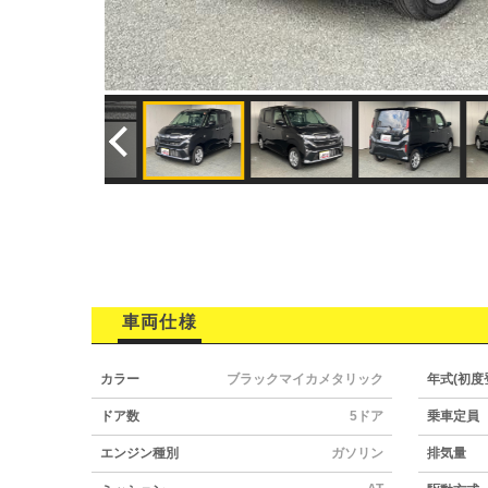
車両仕様
カラー
ブラックマイカメタリック
年式(初度
ドア数
5ドア
乗車定員
エンジン種別
ガソリン
排気量