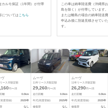
は
カルモ保証（1年間）
が付帯
この車は納車陸送費（沖縄県
。
島を除く）が付帯しています
容については
こちら
または離島の場合の納車陸送
申込み後に別途見積させてい
す。
ーヴ
ムーヴ
ムーヴ
リース月額定額
11
年リース月額定額
11
年リース月額定額
,160
29,260
26,290
円〜/月
円〜/月
円〜/月
距離
0.0
km
走行距離
0.0
km
走行距離
0.0
km
(初度登録)
2025
年
年式(初度登録)
2025
年
年式(初度登録)
2025
年
歴
なし
修復歴
なし
修復歴
なし