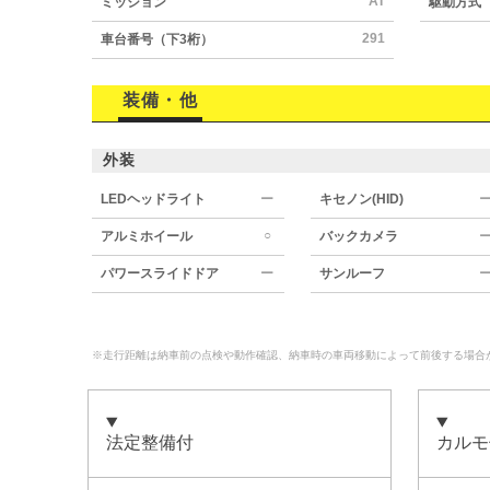
AT
ミッション
駆動方式
291
車台番号（下3桁）
装備・他
外装
LEDヘッドライト
ー
キセノン(HID)
○
アルミホイール
バックカメラ
パワースライドドア
ー
サンルーフ
※走行距離は納車前の点検や動作確認、納車時の車両移動によって前後する場合
法定整備付
カルモ