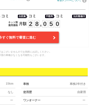
希望ナンバーについて
コミ
コミ
コミ
自賠責
手数料
法的整備付
2
8
0
5
0
,
ネット割
月額
適用価格
今すぐ無料で審査に進む
ではございませんのでお気軽にお試しください。
希望の車種がなくなる可能性もございます。
15km
車検
車検2年付き
なし
使用歴
自家用
ー
ワンオーナー
ー