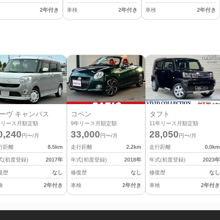
2年付き
車検
2年付き
車検
2年付き
ーヴ キャンバス
コペン
タフト
年リース月額定額
9
年リース月額定額
11
年リース月額定額
0,240
33,000
28,050
円〜/月
円〜/月
円〜/月
行距離
8.5
km
走行距離
2.2
km
走行距離
0.0
km
式(初度登録)
2017
年
年式(初度登録)
2018
年
年式(初度登録)
2023
年
復歴
なし
修復歴
なし
修復歴
なし
検
2年付き
車検
2年付き
車検
2年付き