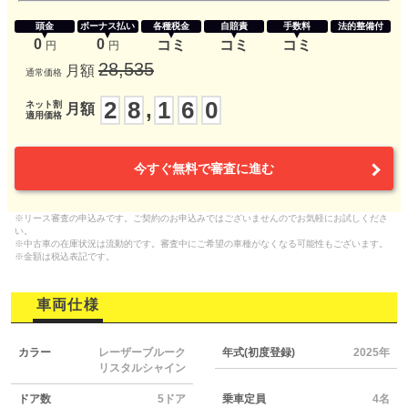
頭金
ボーナス払い
各種税金
自賠責
手数料
法的整備付
0
0
コミ
コミ
コミ
円
円
28,535
月額
通常価格
2
8
1
6
0
,
ネット割
月額
適用価格
今すぐ無料で審査に進む
※リース審査の申込みです。ご契約のお申込みではございませんのでお気軽にお試しくださ
い。
※中古車の在庫状況は流動的です。審査中にご希望の車種がなくなる可能性もございます。
※金額は税込表記です。
車両仕様
カラー
レーザーブルーク
年式(初度登録)
2025年
リスタルシャイン
ドア数
5ドア
乗車定員
4名