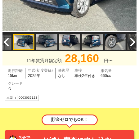
28,160
11年賃貸月額定額
円〜
年式(初度登録)
修復歴
車検
走行距離
排気量
15km
2025年
なし
車検2年付き
660cc
グレード
Ｇ
0003035123
車両ID
貯金ゼロでもOK！