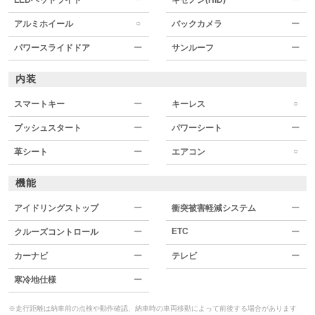
○
アルミホイール
バックカメラ
ー
パワースライドドア
ー
サンルーフ
ー
内装
○
スマートキー
ー
キーレス
プッシュスタート
ー
パワーシート
ー
○
革シート
ー
エアコン
機能
アイドリングストップ
ー
衝突被害軽減システム
ー
ETC
クルーズコントロール
ー
ー
カーナビ
ー
テレビ
ー
寒冷地仕様
ー
※走行距離は納車前の点検や動作確認、納車時の車両移動によって前後する場合があります