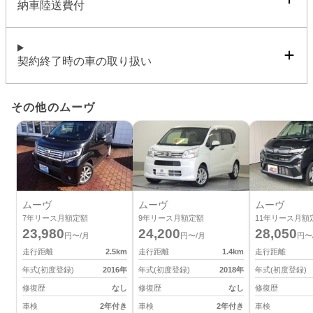
納車陸送費付
契約終了時の車の取り扱い
その他のムーヴ
ムーヴ
ムーヴ
ムーヴ
7
年リース月額定額
9
年リース月額定額
11
年リース月額
23,980
24,200
28,050
円〜/月
円〜/月
円〜
走行距離
2.5
km
走行距離
1.4
km
走行距離
年式(初度登録)
2016
年
年式(初度登録)
2018
年
年式(初度登録)
修復歴
なし
修復歴
なし
修復歴
車検
2年付き
車検
2年付き
車検