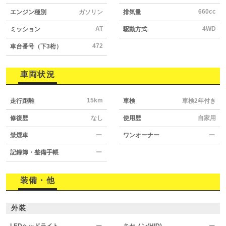
660cc
エンジン種別
ガソリン
排気量
AT
4WD
ミッション
駆動方式
472
車台番号（下3桁）
車両状況
15km
走行距離
車検
車検2年付き
修復歴
なし
使用歴
自家用
禁煙車
ー
ワンオーナー
ー
記録簿・整備手帳
ー
装備・他
外装
LEDヘッドライト
ー
キセノン(HID)
ー