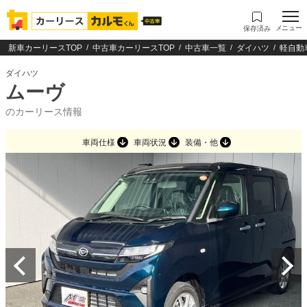
メニュー
保存済み
新車カーリースTOP
中古車カーリースTOP
中古車一覧
ダイハツ
軽自動
ダイハツ
ムーヴ
のカーリース情報
車両仕様
車両状況
装備・他