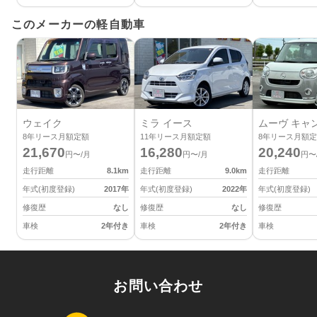
このメーカーの軽自動車
ウェイク
ミラ イース
ムーヴ キャ
8
年リース月額定額
11
年リース月額定額
8
年リース月額定
21,670
16,280
20,240
円〜/月
円〜/月
円〜
走行距離
8.1
km
走行距離
9.0
km
走行距離
年式(初度登録)
2017
年
年式(初度登録)
2022
年
年式(初度登録)
修復歴
なし
修復歴
なし
修復歴
車検
2年付き
車検
2年付き
車検
お問い合わせ