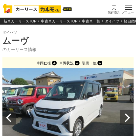
メニュー
保存済み
新車カーリースTOP
中古車カーリースTOP
中古車一覧
ダイハツ
軽自動
ダイハツ
ムーヴ
のカーリース情報
車両仕様
車両状況
装備・他