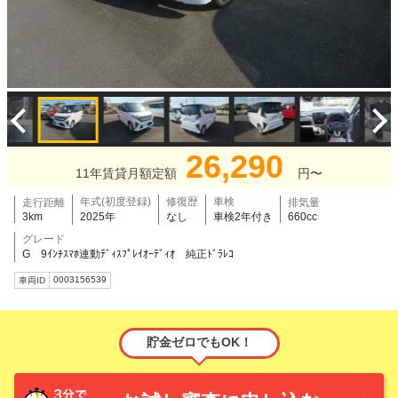
26,290
11年賃貸月額定額
円〜
年式(初度登録)
修復歴
車検
走行距離
排気量
3km
2025年
なし
車検2年付き
660cc
グレード
G 9ｲﾝﾁｽﾏﾎ連動ﾃﾞｨｽﾌﾟﾚｲｵｰﾃﾞｨｵ 純正ﾄﾞﾗﾚｺ
0003156539
車両ID
貯金ゼロでもOK！