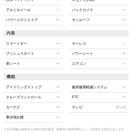
○
アルミホイール
バックカメラ
ー
パワースライドドア
ー
サンルーフ
ー
内装
○
スマートキー
ー
キーレス
プッシュスタート
ー
パワーシート
ー
○
革シート
ー
エアコン
機能
アイドリングストップ
ー
衝突被害軽減システム
ー
ETC
クルーズコントロール
ー
ー
カーナビ
ー
テレビ
テレビ
寒冷地仕様
ー
※走行距離は納車前の点検や動作確認、納車時の車両移動によって前後する場合があります