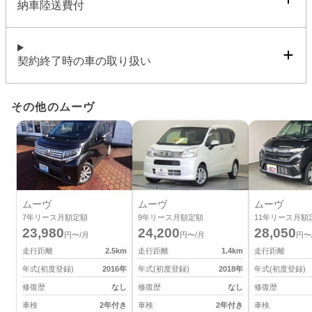
納車陸送費付
契約終了時の車の取り扱い
その他のムーヴ
ムーヴ
ムーヴ
ムーヴ
7
年リース月額定額
9
年リース月額定額
11
年リース月額
23,980
24,200
28,050
円〜/月
円〜/月
円〜
走行距離
2.5
km
走行距離
1.4
km
走行距離
年式(初度登録)
2016
年
年式(初度登録)
2018
年
年式(初度登録)
修復歴
なし
修復歴
なし
修復歴
車検
2年付き
車検
2年付き
車検