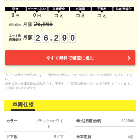
頭金
ボーナス払い
各種税金
自賠責
手数料
法的整備付
0
0
コミ
コミ
コミ
円
円
26,665
月額
通常価格
2
6
2
9
0
,
ネット割
月額
適用価格
今すぐ無料で審査に進む
※リース審査の申込みです。ご契約のお申込みではございませんのでお気軽にお試しくださ
い。
※中古車の在庫状況は流動的です。審査中にご希望の車種がなくなる可能性もございます。
※金額は税込表記です。
車両仕様
カラー
ブラック×ホワイ
年式(初度登録)
2025年
ト
ドア数
5ドア
乗車定員
4名