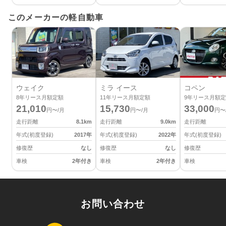
このメーカーの軽自動車
ウェイク
ミラ イース
コペン
8
年リース月額定額
11
年リース月額定額
9
年リース月額定
21,010
15,730
33,000
円〜/月
円〜/月
円〜
走行距離
8.1
km
走行距離
9.0
km
走行距離
年式(初度登録)
2017
年
年式(初度登録)
2022
年
年式(初度登録)
修復歴
なし
修復歴
なし
修復歴
車検
2年付き
車検
2年付き
車検
お問い合わせ