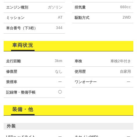
660cc
エンジン種別
ガソリン
排気量
AT
2WD
ミッション
駆動方式
344
車台番号（下3桁）
車両状況
3km
走行距離
車検
車検2年付き
修復歴
なし
使用歴
自家用
禁煙車
ー
ワンオーナー
ー
◯
記録簿・整備手帳
装備・他
外装
LEDヘッドライト
ー
キセノン(HID)
ー