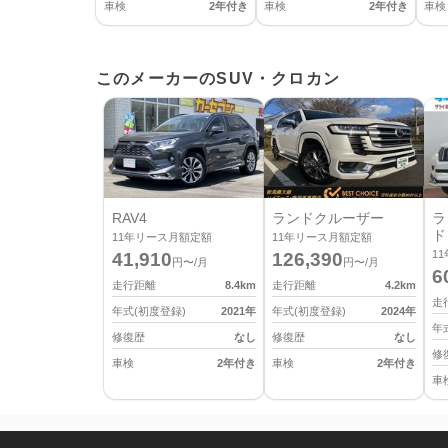
車検
2年付き
車検
2年付き
車検
このメーカーのSUV・クロカン
RAV4
ランドクルーザー
ラ
ド
11
年リース月額定額
11
年リース月額定額
11
41,910
126,390
円〜/月
円〜/月
6
走行距離
8.4
km
走行距離
4.2
km
走
年式(初度登録)
2021
年
年式(初度登録)
2024
年
年
修復歴
なし
修復歴
なし
修
車検
2年付き
車検
2年付き
車