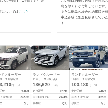
は
カルモ保証（1年間）
が付帯
この車は納車陸送費（沖縄県
。
島を除く）が付帯しています
容については
こちら
または離島の場合の納車陸送
申込み後に別途見積させてい
す。
ンドクルーザー
ランドクルーザー
ランドクルーザー
リース月額定額
11
年リース月額定額
11
年リース月額定額
3,210
136,620
103,180
円〜/月
円〜/月
円〜/月
距離
0.6
km
走行距離
0.4
km
走行距離
0.3
km
(初度登録)
2023
年
年式(初度登録)
2023
年
年式(初度登録)
2024
年
歴
なし
修復歴
なし
修復歴
なし