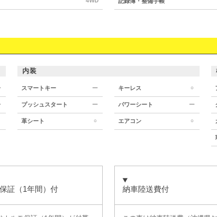
4WD
記録簿・整備手帳
内装
○
ー
スマートキー
ー
キーレス
ー
プッシュスタート
ー
パワーシート
ー
○
○
革シート
エアコン
保証（1年間）付
納車陸送費付