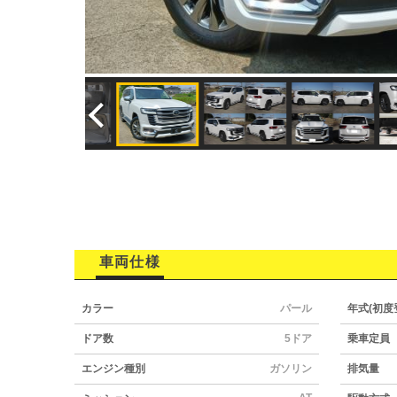
車両仕様
カラー
パール
年式(初度
ドア数
5ドア
乗車定員
エンジン種別
ガソリン
排気量