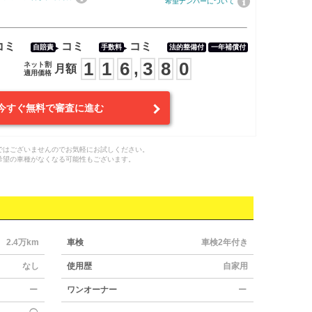
希望ナンバーについて
コミ
コミ
コミ
自賠責
手数料
法的整備付
一年補償付
1
1
6
3
8
0
,
ネット割
月額
適用価格
今すぐ無料で審査に進む
ではございませんのでお気軽にお試しください。
希望の車種がなくなる可能性もございます。
2.4万km
車検
車検2年付き
なし
使用歴
自家用
ー
ワンオーナー
ー