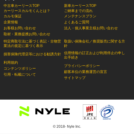
中古車カーリースTOP
新車カーリースTOP
カーリースカルモくんとは？
ご納車までの流れ
カルモ保証
メンテナンスプラン
企業情報
よくあるご質問
お客様お問い合わせ
法人・個人事業主様お問い合わせ
取材・業務提携お問い合わせ
特定商取引法に基づく表記・古物営
取扱い保険会社／推奨販売に関する方
業法の規定に基づく表示
針
信用情報の訂正および利用停止の申し
損害保険代理店等における勧誘方針
出手続き
利用規約
プライバシーポリシー
コンテンツポリシー
顧客本位の業務運営の宣言
引用・転載について
サイトマップ
© 2018- Nyle Inc.