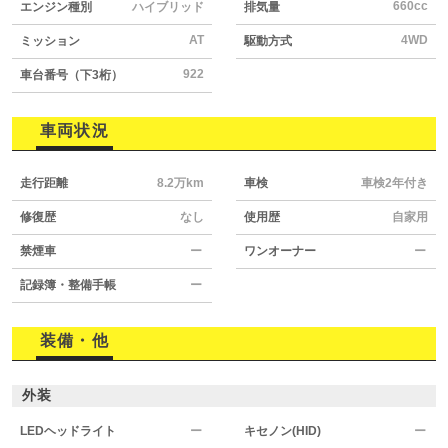
660cc
エンジン種別
ハイブリッド
排気量
AT
4WD
ミッション
駆動方式
922
車台番号（下3桁）
車両状況
走行距離
8.2万km
車検
車検2年付き
修復歴
なし
使用歴
自家用
禁煙車
ー
ワンオーナー
ー
記録簿・整備手帳
ー
装備・他
外装
LEDヘッドライト
ー
キセノン(HID)
ー