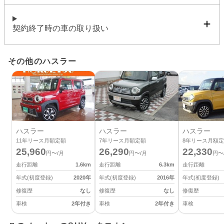
契約終了時の車の取り扱い
その他のハスラー
ハスラー
ハスラー
ハスラー
11
年リース月額定額
7
年リース月額定額
8
年リース月額定
25,960
26,290
22,330
円〜/月
円〜/月
円〜
走行距離
1.6
km
走行距離
6.3
km
走行距離
年式(初度登録)
2020
年
年式(初度登録)
2016
年
年式(初度登録)
修復歴
なし
修復歴
なし
修復歴
車検
2年付き
車検
2年付き
車検