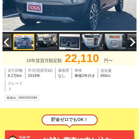
22,110
10年賃貸月額定額
円〜
走行距離
年式(初度登録)
修復歴
車検
排気量
8.2万km
2019年
なし
車検2年付き
660cc
グレード
Ｊ
0003352086
車両ID
貯金ゼロでもOK！