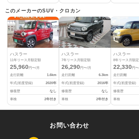
このメーカーのSUV・クロカン
ハスラー
ハスラー
ハスラー
11
年リース月額定額
7
年リース月額定額
8
年リース月額定
25,960
26,290
22,330
円〜/月
円〜/月
円〜
走行距離
1.6
km
走行距離
6.3
km
走行距離
年式(初度登録)
2020
年
年式(初度登録)
2016
年
年式(初度登録)
修復歴
なし
修復歴
なし
修復歴
車検
2年付き
車検
2年付き
車検
お問い合わせ