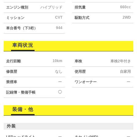
660cc
エンジン種別
ハイブリッド
排気量
CVT
2WD
ミッション
駆動方式
944
車台番号（下3桁）
車両状況
10km
走行距離
車検
車検2年付き
修復歴
なし
使用歴
自家用
禁煙車
ー
ワンオーナー
ー
◯
記録簿・整備手帳
装備・他
外装
LEDヘッドライト
ー
キセノン(HID)
ー