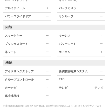
○
アルミホイール
バックカメラ
ー
パワースライドドア
ー
サンルーフ
ー
内装
○
スマートキー
ー
キーレス
プッシュスタート
ー
パワーシート
ー
○
革シート
ー
エアコン
機能
アイドリングストップ
ー
衝突被害軽減システム
ー
ETC
クルーズコントロール
ー
ー
○
カーナビ
テレビ
テレビ
寒冷地仕様
ー
※走行距離は納車前の点検や動作確認、納車時の車両移動によって前後する場合があります