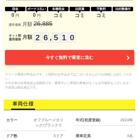
頭金
ボーナス払い
各種税金
自賠責
手数料
法的整備付
0
0
コミ
コミ
コミ
円
円
26,885
月額
通常価格
2
6
5
1
0
,
ネット割
月額
適用価格
今すぐ無料で審査に進む
※リース審査の申込みです。ご契約のお申込みではございませんのでお気軽にお試しくださ
い。
※中古車の在庫状況は流動的です。審査中にご希望の車種がなくなる可能性もございます。
※金額は税込表記です。
車両仕様
カラー
オフブルーメタリ
年式(初度登録)
2024年
ック/ブラックⅡ
ドア数
5ドア
乗車定員
4名