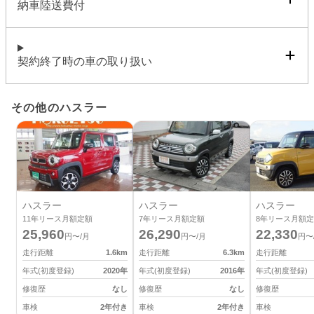
納車陸送費付
契約終了時の車の取り扱い
その他のハスラー
ハスラー
ハスラー
ハスラー
11
年リース月額定額
7
年リース月額定額
8
年リース月額定
25,960
26,290
22,330
円〜/月
円〜/月
円〜
走行距離
1.6
km
走行距離
6.3
km
走行距離
年式(初度登録)
2020
年
年式(初度登録)
2016
年
年式(初度登録)
修復歴
なし
修復歴
なし
修復歴
車検
2年付き
車検
2年付き
車検