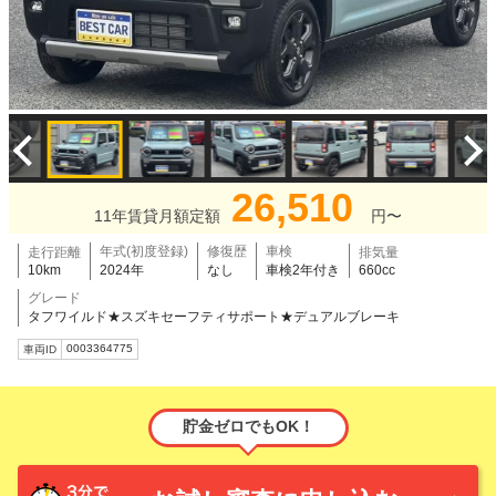
26,510
11年賃貸月額定額
円〜
年式(初度登録)
修復歴
車検
走行距離
排気量
10km
2024年
なし
車検2年付き
660cc
グレード
タフワイルド★スズキセーフティサポート★デュアルブレーキ
0003364775
車両ID
貯金ゼロでもOK！