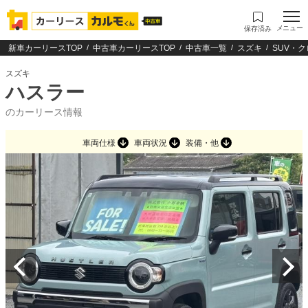
メニュー
保存済み
新車カーリースTOP
中古車カーリースTOP
中古車一覧
スズキ
SUV・
スズキ
ハスラー
のカーリース情報
車両仕様
車両状況
装備・他