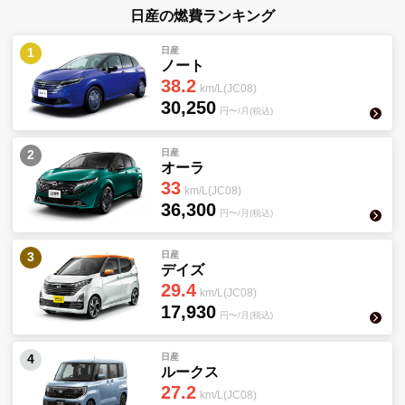
日産
の燃費ランキング
日産
1
ノート
38.2
km/L(JC08)
30,250
円〜/月(税込)
日産
2
オーラ
33
km/L(JC08)
36,300
円〜/月(税込)
日産
3
デイズ
29.4
km/L(JC08)
17,930
円〜/月(税込)
日産
4
ルークス
27.2
km/L(JC08)