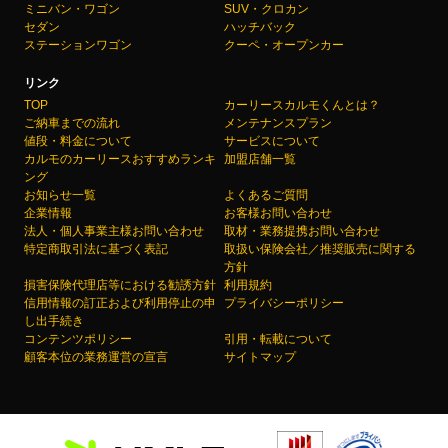
ミニバン・ワゴン
SUV・クロカン
セダン
ハッチバック
ステーションワゴン
クーペ・オープンカー
リンク
TOP
カーリースカルモくんとは？
ご納車までの流れ
メンテナンスプラン
値段・料金について
サービスについて
カルモのカーリースおすすめランキ
加盟店舗一覧
ング
お知らせ一覧
よくあるご質問
企業情報
お客様お問い合わせ
法人・個人事業主様お問い合わせ
取材・業務提携お問い合わせ
特定商取引法に基づく表記
取扱い保険会社／推奨販売に関する
方針
損害保険代理店等における勧誘方針
利用規約
信用情報の訂正および利用停止の申
プライバシーポリシー
し出手続き
コンテンツポリシー
引用・転載について
顧客本位の業務運営の宣言
サイトマップ