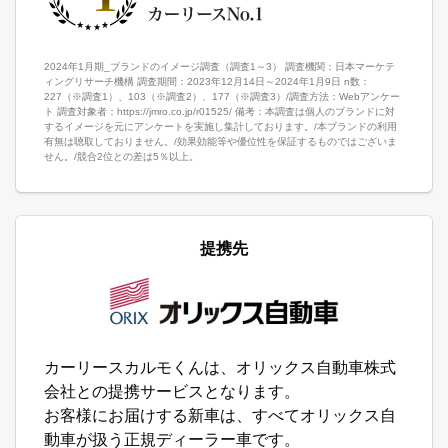
2024年1月期_ブランドのイメージ調査（調査1～3） 調査機関：日本マーケテ
ィングリサーチ機構 調査期間：2023年12月14日～2024年1月9日 n数：
227（※調査1）、103（※調査2）、177（※調査3）/調査方法：Webアンケー
ト 調査対象者：https://jmro.co.jp/r01525/ 備考：本調査は個人のブランドに対
するイメージを元にアンケートを実施し集計しております。/本ブランドの利用
有無は聴取しておりません。/効果効能等や優位性を保証するものではございま
せん。/競合2位との差は5％以上。
提携先
カーリースカルモくんは、オリックス自動車株式
会社との提携サービスとなります。
お客様にお届けする新車は、すべてオリックス自
動車が扱う正規ディーラー車です。