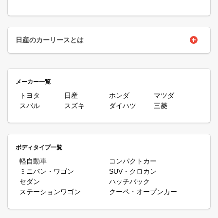
日産のカーリースとは
車の乗り方には購入やレンタカー、カーシェアなどさまざまありま
すが、新しいマイカーの導入方法として今、注目を集めているのが
カーリースです。カーリースは基本的に頭金やボーナス払いなし、
メーカー一覧
あらかじめ決められた月額料金のみでリース会社が購入した車を借
りてマイカーのように自由に利用できるサービスです。月額料金に
トヨタ
日産
ホンダ
マツダ
は自賠責保険料や自動車税(種別割)、重量税なども含まれていま
スバル
スズキ
ダイハツ
三菱
す。さらにメンテナンスがついたプランを選択すれば車検などの出
費もかからないので、お手軽に車を導入できます。また、返却まで
料金は固定ですから、家計管理も楽になるというメリットがありま
す。
日産の車は斬新なスタイリングを持つものが多く、そのエクステリ
ボディタイプ一覧
アに一目ぼれするファンも多いとか。また個性的なデザインだけで
軽自動車
コンパクトカー
はなく「技術の日産」と呼ばれるほどの高い技術力を誇り、多くの
ミニバン・ワゴン
SUV・クロカン
革新的な技術を業界に先駆けて導入している自動車メーカーでもあ
セダン
ハッチバック
ります。モータースポーツにおいても定評があり、日産自慢の高い
技術力を活かして日本国内にとどまらず海外においてもさまざまな
ステーションワゴン
クーペ・オープンカー
レースに参戦し活躍しています。2017年にはアクセルやブレーキ
などのペダル操作に加えてステアリング操作、シフトやパーキング
ブレーキを総合的に自動制御する、国産車初となる本格的半自動駐