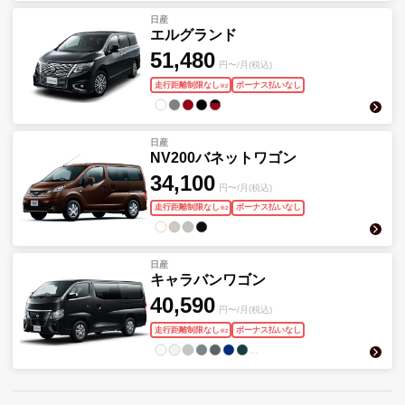
日産
エルグランド
51,480
円〜/月(税込)
走行距離制限なし
ボーナス払いなし
※
2
日産
NV200バネットワゴン
34,100
円〜/月(税込)
走行距離制限なし
ボーナス払いなし
※
2
日産
キャラバンワゴン
40,590
円〜/月(税込)
走行距離制限なし
ボーナス払いなし
※
2
…