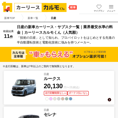
マイプラン
メニュー
新車TOP
新車一覧
日産
日産の新車カーリース・サブスク一覧｜業界最安水準の料
検索結果
金｜カーリースカルモくん（人気順）
11
件
「技術の日産」として知られ、プロパイロットをはじめとする先進の
半自動運転技術と電動化技術に強みを持つメーカー。
※走行距離は、新車は7年以上のご契約で無制限となります。
日産
ルークス
20,130
円〜/月(税込)
走行距離制限なし
ボーナス払いなし
※
2
…
日産
セレナ