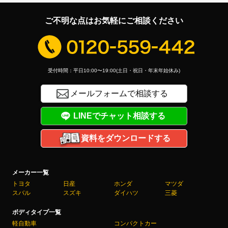
車システム「プロパイロット パーキング」を搭載したEV車、2代
目リーフを発表するなど革新的な技術力が健在であることを示して
ご不明な点はお気軽にご相談ください
います。カーリースカルモくんでは日産の車を豊富に取り揃えてい
ます。カーリースカルモくんならではのお得な日産の車のカーリー
ス、ぜひご検討ください。
受付時間：平日10:00〜19:00(土日・祝日・年末年始休み)
メールフォームで相談する
LINEでチャット相談する
資料をダウンロードする
メーカー一覧
トヨタ
日産
ホンダ
マツダ
スバル
スズキ
ダイハツ
三菱
ボディタイプ一覧
軽自動車
コンパクトカー