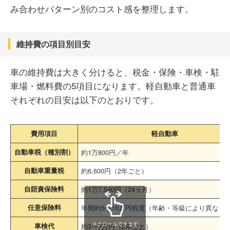
み合わせパターン別のコスト感を整理します。
維持費の項目別目安
車の維持費は大きく分けると、税金・保険・車検・駐
車場・燃料費の5項目になります。軽自動車と普通車
それぞれの目安は以下のとおりです。
費用項目
軽自動車
自動車税（種別割）
約1万800円／年
自動車重量税
約6,600円（2年ごと）
自賠責保険料
約1万7,540円（24ヵ月）
任意保険料
年間約5〜10万円程度（年齢・等級により異なる
スクロールできます
車検代
約3〜7万円（2年ごと）