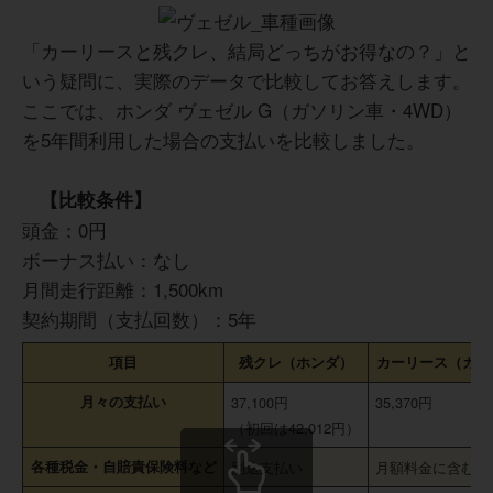
「カーリースと残クレ、結局どっちがお得なの？」と
いう疑問に、実際のデータで比較してお答えします。
ここでは、ホンダ ヴェゼル G（ガソリン車・4WD）
を5年間利用した場合の支払いを比較しました。
【比較条件】
頭金：0円
ボーナス払い：なし
月間走行距離：1,500km
契約期間（支払回数）：5年
項目
残クレ（ホンダ）
カーリース（カル
月々の支払い
37,100円
35,370円
（初回は42,012円）
各種税金・自賠責保険料など
別途支払い
月額料金に含む