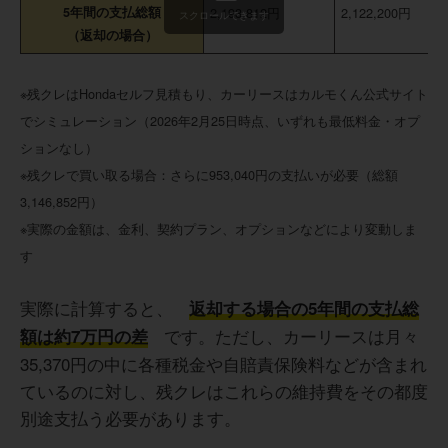
5年間の支払総額
2,193,812円
2,122,200円
スクロールできます
（返却の場合）
※残クレはHondaセルフ見積もり、カーリースはカルモくん公式サイト
でシミュレーション（2026年2月25日時点、いずれも最低料金・オプ
ションなし）
※残クレで買い取る場合：さらに953,040円の支払いが必要（総額
3,146,852円）
※実際の金額は、金利、契約プラン、オプションなどにより変動しま
す
実際に計算すると、
返却する場合の5年間の支払総
です。ただし、カーリースは月々
額は約7万円の差
35,370円の中に各種税金や自賠責保険料などが含まれ
ているのに対し、残クレはこれらの維持費をその都度
別途支払う必要があります。