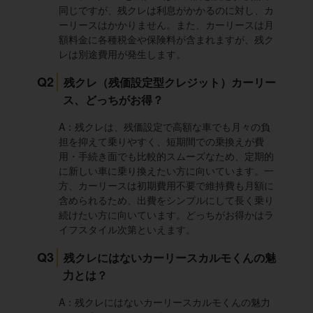
同じですが、残クレは利息がかかるのに対し、カ
ーリースはかかりません。また、カーリースは月
額料金に各種税金や保険料が含まれますが、残ク
レは別途費用が発生します。
Q2
残クレ（残価設定型クレジット）カーリー
ス、どっちがお得？
A：残クレは、残価設定で高額な車でも月々の負
担を抑えて乗りやすく、短期間での乗換えが費
用・手続き面でも比較的スムーズなため、定期的
に新しい車に乗り換えたい方に向いています。一
方、カーリースは初期費用不要で維持費も月額に
含められるため、出費をシンプルにして長く乗り
続けたい方に向いています。どっちがお得かはラ
イフスタイル次第といえます。
Q3
残クレにはないカーリースカルモくんの魅
力とは？
A：残クレにはないカーリースカルモくんの魅力